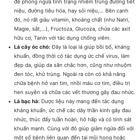
để phòng ngừa tình trạng nhiễm trùng đường tiết
niệu, đường tiêu hóa, hay sỏi niệu,… Bên cạnh
đó, nó rất giàu vitamin, khoáng chất (như Natri,
Magie, sắt,…), Fructoza, Glucoza, chứa các axit
hữu cơ, Tanin với tác dụng chống viêm.
Lá cây óc chó:
Đây là loại lá giúp bồi bổ, kháng
khuẩn, đồng thời có tác dụng ức chế virus, làm
đẹp da, giúp da săn chắc hơn, cũng như nhuộm
đen tóc, khử trùng. Ngoài ra còn có khả năng
chữa bệnh hở van tim, nhồi máu cơ tim, điều trị
hen suyễn và chữa các vết thương gây đau nhức.
Lá bạc hà:
Dược liệu này mang đến tác dụng
kháng khuẩn, ức chế các dây thần kinh gây đau
nhức, thúc đẩy tuần hoàn, hô hấp và có tính sát
khuẩn mạnh. Cùng với đó giúp giảm ngứa đối với
một số bệnh liên quan đến tai mũi họng hoặc