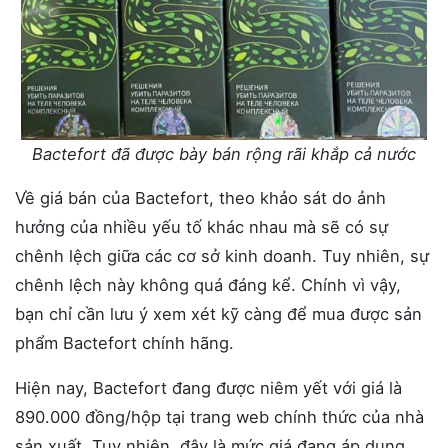
Bactefort đã được bày bán rộng rãi khắp cả nước
Về giá bán của Bactefort, theo khảo sát do ảnh
hưởng của nhiều yếu tố khác nhau mà sẽ có sự
chênh lệch giữa các cơ sở kinh doanh. Tuy nhiên, sự
chênh lệch này không quá đáng kể. Chính vì vậy,
bạn chỉ cần lưu ý xem xét kỹ càng để mua được sản
phẩm Bactefort chính hãng.
Hiện nay, Bactefort đang được niêm yết với giá là
890.000 đồng/hộp tại trang web chính thức của nhà
sản xuất. Tuy nhiên, đây là mức giá đang áp dụng