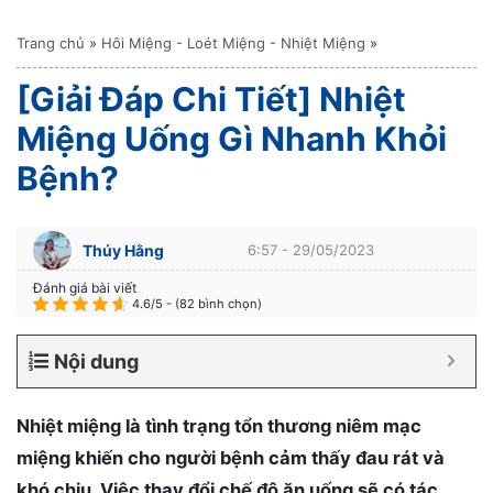
Trang chủ
»
Hôi Miệng - Loét Miệng - Nhiệt Miệng
»
[Giải Đáp Chi Tiết] Nhiệt
Miệng Uống Gì Nhanh Khỏi
Bệnh?
Thúy Hằng
6:57 - 29/05/2023
Đánh giá bài viết
4.6/5 - (82 bình chọn)
Nội dung
Nhiệt miệng là tình trạng tổn thương niêm mạc
miệng khiến cho người bệnh cảm thấy đau rát và
khó chịu. Việc thay đổi chế độ ăn uống sẽ có tác