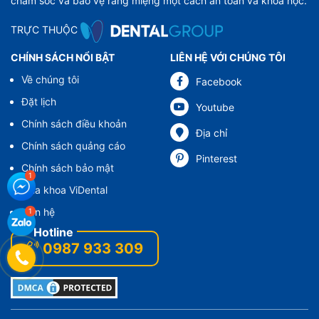
chăm sóc và bảo vệ răng miệng một cách an toàn và khoa học.
TRỰC THUỘC
CHÍNH SÁCH NỔI BẬT
LIÊN HỆ VỚI CHÚNG TÔI
Về chúng tôi
Facebook
Đặt lịch
Youtube
Chính sách điều khoản
Địa chỉ
Chính sách quảng cáo
Pinterest
Chính sách bảo mật
Nha khoa ViDental
Liên hệ
0987 933 309