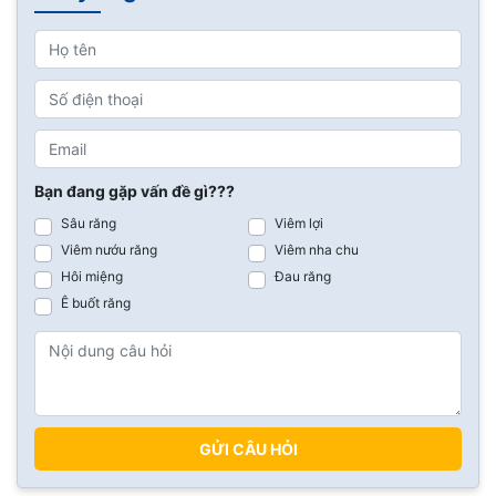
Bạn đang gặp vấn đề gì???
Sâu răng
Viêm lợi
Viêm nướu răng
Viêm nha chu
Hôi miệng
Đau răng
Ê buốt răng
GỬI CÂU HỎI