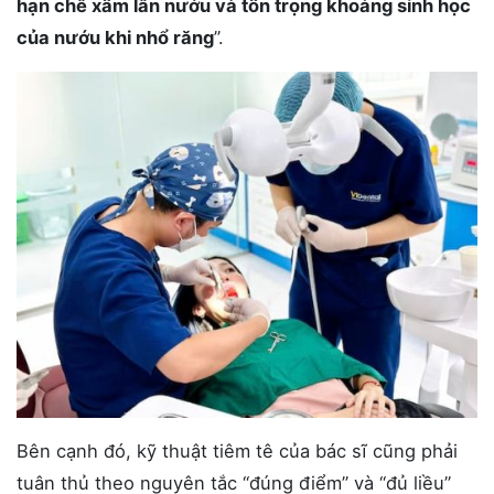
hạn chế xâm lấn nướu và tôn trọng khoảng sinh học
của nướu khi nhổ răng
”.
Bên cạnh đó, kỹ thuật tiêm tê của bác sĩ cũng phải
tuân thủ theo nguyên tắc “đúng điểm” và “đủ liều”