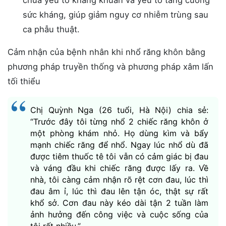
chứa yếu tố kháng khuẩn và yếu tố tăng cường
sức kháng, giúp giảm nguy cơ nhiễm trùng sau
ca phẫu thuật.
Cảm nhận của bệnh nhân khi nhổ răng khôn bằng
phương pháp truyền thống và phương pháp xâm lấn
tối thiểu
Chị Quỳnh Nga (26 tuổi, Hà Nội) chia sẻ:
“Trước đây tôi từng nhổ 2 chiếc răng khôn ở
một phòng khám nhỏ. Họ dùng kìm và bẩy
mạnh chiếc răng để nhổ. Ngay lúc nhổ dù đã
được tiêm thuốc tê tôi vẫn có cảm giác bị đau
và váng đầu khi chiếc răng được lấy ra. Về
nhà, tôi càng cảm nhận rõ rệt cơn đau, lúc thì
đau âm ỉ, lúc thì đau lên tận óc, thật sự rất
khổ sở. Cơn đau này kéo dài tận 2 tuần làm
ảnh hưởng đến công việc và cuộc sống của