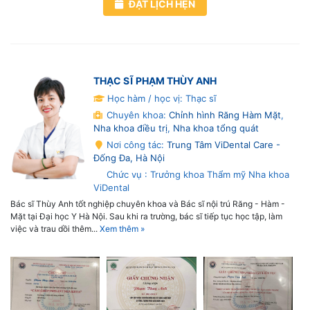
ĐẶT LỊCH HẸN
THẠC SĨ PHẠM THÙY ANH
Học hàm / học vị: Thạc sĩ
Chuyên khoa:
Chỉnh hình Răng Hàm Mặt
,
Nha khoa điều trị
,
Nha khoa tổng quát
Nơi công tác:
Trung Tâm ViDental Care -
Đống Đa, Hà Nội
Chức vụ : Trưởng khoa Thẩm mỹ Nha khoa
ViDental
Bác sĩ Thùy Anh tốt nghiệp chuyên khoa và Bác sĩ nội trú Răng - Hàm -
Mặt tại Đại học Y Hà Nội. Sau khi ra trường, bác sĩ tiếp tục học tập, làm
việc và trau dồi thêm...
Xem thêm »