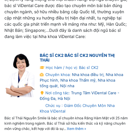
bác sĩ ViDental Care được đào tạo chuyên môn bài bản đúng
chuyên ngành, sở hữu nhiều bằng cấp Quốc tế, thường xuyên
cập nhật những xu hướng điều trị hiện đại nhất, tu nghiệp tại
các quốc gia phát triển mạnh về mảng nha như: Mỹ, Hàn Quốc;
Nhật Bản; Singapore;...Dưới đây là danh sách đội ngũ bác sĩ
đang làm việc tại Nha khoa ViDental Care:
BÁC SĨ CK2 BÁC SĨ CK2 NGUYỄN THỊ
THÁI
Học hàm / học vị: Bác sĩ CK2
Chuyên khoa:
Nha khoa điều trị
,
Nha khoa
Phục hình
,
Nha khoa Thẩm mỹ
,
Nha khoa
tổng quát
,
Nội nha
Nơi công tác:
Trung Tâm ViDental Care -
Đống Đa, Hà Nội
Chức vụ : Giám Đốc Chuyên Môn Nha
Khoa ViDental
Bác sĩ Thái Nguyễn Smile là bác sĩ chuyên khoa Răng Hàm Mặt với 25 năm
kinh nghiệm trong ngành. Bác sĩ Thái sở hữu kiến thức và kỹ năng chuyên
môn vững chắc, kết hợp với đó là sự...
Xem thêm »