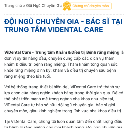
Trang chủ
»
Đội Ngũ Chuyên Gia
ĐỘI NGŨ CHUYÊN GIA - BÁC SĨ TẠI
TRUNG TÂM VIDENTAL CARE
ViDental Care - Trung tâm Khám & Điều trị Bệnh răng miệng
là
đơn vị uy tín hàng đầu, chuyên cung cấp các dịch vụ thăm
khám & điều trị bệnh răng miệng: Thăm khám tổng quan sức
khỏe răng miệng định kỳ; khám và điều trị chuyên sâu bệnh
răng miệng theo lứa tuổi.
Với hệ thống trang thiết bị hiện đại, ViDental Care trở thành sự
lựa chọn của hàng nghìn khách hàng trong thời gian qua. Để có
thể phát triển mạnh mẽ trong ngành nha khoa như hiện tại,
ViDental Care tự hào sở hữu đội ngũ chuyên gia, bác sĩ giỏi
chuyên môn, giàu kinh nghiệm trong lĩnh vực nha khoa điều trị.
Tại ViDental Care, chúng tôi luôn quan tâm đến chất lượng điều
trị bệnh lý răng miệng cho mọi khách hàng. Đội ngũ chuyên gia,