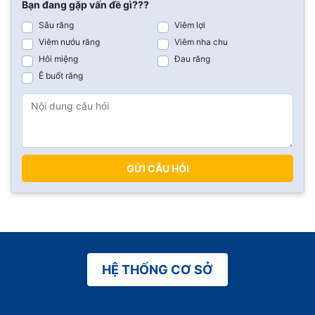
Bạn đang gặp vấn đề gì???
Sâu răng
Viêm lợi
Viêm nướu răng
Viêm nha chu
Hôi miệng
Đau răng
Ê buốt răng
GỬI CÂU HỎI
HỆ THỐNG CƠ SỞ