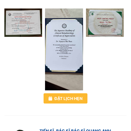
ĐẶT LỊCH HẸN
TIẾN SĨ. BÁC SĨ BÁC SĨ QUANG ANH