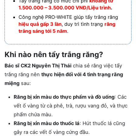
Tẩy trắng răng có mức chi phí
khoảng từ
1.500.000 – 3.500.000 VNĐ/Liệu trình
.
Công nghệ PRO-WHITE giúp tẩy trắng răng
hiệu quả gấp 3 lần
, duy trì tình trạng
răng
trắng sáng tới 5 năm
.
Khi nào nên tẩy trắng răng?
Bác sĩ CK2 Nguyễn Thị Thái
chia sẻ rằng việc tẩy
trắng răng nên
thực hiện đối với 4 tình trạng răng
miệng
sau:
Răng bị xỉn màu do thực phẩm và đồ uống
: Các
vết ố vàng từ cà phê, trà, rượu vang đỏ, và thực
phẩm chứa màu.
Răng bị xỉn màu do thuốc lá
: Hút thuốc lá cũng
gây ra các vết ố vàng cứng đầu.