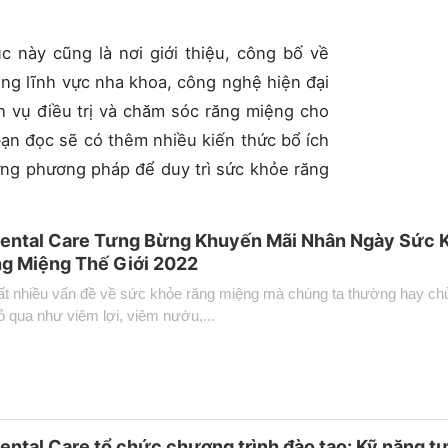
c này cũng là nơi giới thiệu, công bố về
ng lĩnh vực nha khoa, công nghệ hiện đại
ịch vụ điều trị và chăm sóc răng miệng cho
ạn đọc sẽ có thêm nhiều kiến thức bổ ích
ng phương pháp để duy trì sức khỏe răng
ental Care Tưng Bừng Khuyến Mãi Nhân Ngày Sức 
g Miệng Thế Giới 2022
ất nhiều vấn đề về sức khỏe răng miệng mà chúng ta thường hay ch
ỏ qua như viêm lợi, viêm nướu,...
ental Care tổ chức chương trình đào tạo: Kỹ năng tư