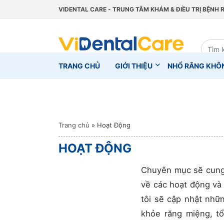
VIDENTAL CARE - TRUNG TÂM KHÁM & ĐIỀU TRỊ BỆNH 
TRANG CHỦ
GIỚI THIỆU
NHỔ RĂNG KHÔ
Trang chủ
»
Hoạt Động
HOẠT ĐỘNG
Chuyên mục sẽ cung 
về các hoạt động và 
tôi sẽ cập nhật nhữ
khỏe răng miệng, t