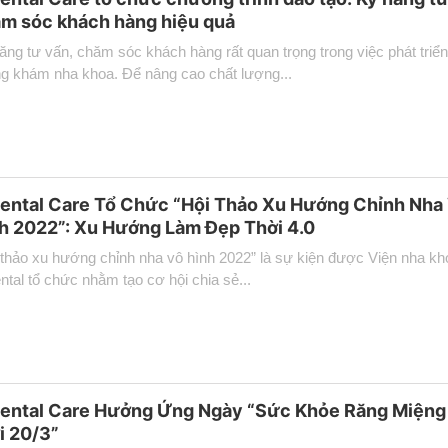
m sóc khách hàng hiệu quả
ăng tư vấn, chăm sóc khách hàng rất quan trọng trong việc phát triể
g khám nha khoa. Để nâng cao chất lượng...
ental Care Tổ Chức “Hội Thảo Xu Hướng Chỉnh Nha
h 2022”: Xu Hướng Làm Đẹp Thời 4.0
 thảo xu hướng chỉnh nha vô hình 2022” là sự kiện được Viện nha kh
ntal tổ chức nhằm tạo cơ hội chia sẻ...
ental Care Hưởng Ứng Ngày “Sức Khỏe Răng Miệng
i 20/3”