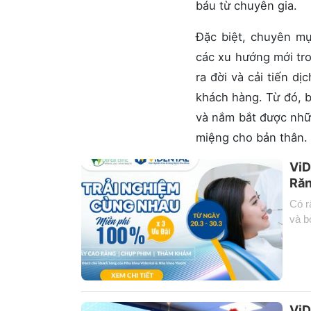
báu từ chuyên gia.
Đặc biệt, chuyên mụ
các xu hướng mới tro
ra đời và cải tiến d
khách hàng. Từ đó, b
và nắm bắt được nhữ
miệng cho bản thân.
ViD
Răn
Có r
và b
ViD