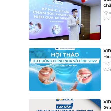
chă
Kỹ n
phòn
ViD
Hìn
“Hội
ViDe
ViD
Giớ