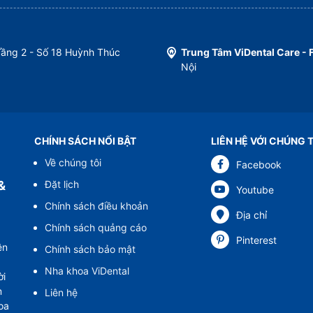
Tầng 2 - Số 18 Huỳnh Thúc
Trung Tâm ViDental Care - 
Nội
CHÍNH SÁCH NỔI BẬT
LIÊN HỆ VỚI CHÚNG 
Về chúng tôi
Facebook
Đặt lịch
&
Youtube
Chính sách điều khoản
Địa chỉ
Chính sách quảng cáo
Pinterest
ện
Chính sách bảo mật
Nha khoa ViDental
ời
m
Liên hệ
oa