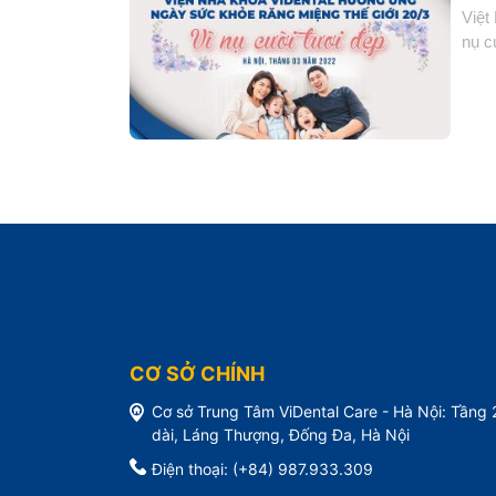
Việt
nụ c
CƠ SỞ CHÍNH
Cơ sở Trung Tâm ViDental Care - Hà Nội: Tầng
dài, Láng Thượng, Đống Đa, Hà Nội
Điện thoại: (+84) 987.933.309