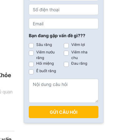
Bạn đang gặp vấn đề gì???
Sâu răng
Viêm lợi
Viêm nướu
Viêm nha
răng
chu
Hôi miệng
Đau răng
Ê buốt răng
Khỏe
ủ quan
GỬI CÂU HỎI
 vấn,