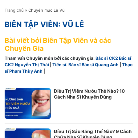
Trang chủ
»
Chuyên mục Lê Vũ
BIÊN TẬP VIÊN: VŨ LÊ
Bài viết bởi Biên Tập Viên và các
Chuyên Gia
Tham vấn Chuyên môn bởi các chuyên gia:
Bác sĩ CK2 Bác sĩ
CK2 Nguyễn Thị Thái
|
Tiến sĩ. Bác sĩ Bác sĩ Quang Anh
|
Thạc
sĩ Phạm Thùy Anh
|
Điều Trị Viêm Nướu Thế Nào? 10
Cách Nha Sĩ Khuyên Dùng
Điều Trị Sâu Răng Thế Nào? 9 Cách
Chữa Nha Sĩ Khuyên Dùng