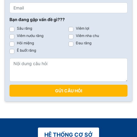
Bạn đang gặp vấn đề gì???
Sâu răng
Viêm lợi
Viêm nướu răng
Viêm nha chu
Hôi miệng
Đau răng
Ê buốt răng
GỬI CÂU HỎI
HỆ THỐNG CƠ SỞ