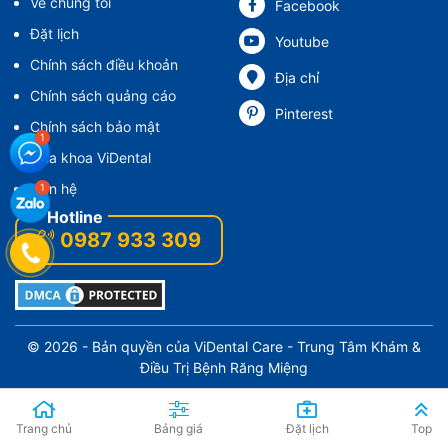
Về chúng tôi
Facebook
Đặt lịch
Youtube
Chính sách điều khoản
Địa chỉ
Chính sách quảng cáo
Pinterest
Chính sách bảo mật
Nha khoa ViDental
Liên hệ
0987 933 309
© 2026 - Bản quyền của
ViDental Care
- Trung Tâm Khám &
Điều Trị Bệnh Răng Miệng
Trang chủ
Bảng giá
Đặt lịch
Top