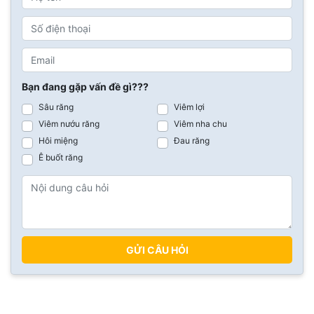
Bạn đang gặp vấn đề gì???
Sâu răng
Viêm lợi
Viêm nướu răng
Viêm nha chu
Hôi miệng
Đau răng
Ê buốt răng
GỬI CÂU HỎI