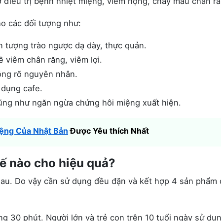
ợ điều trị bệnh nhiệt miệng, viêm họng, chảy máu chân 
o các đối tượng như:
n tượng trào ngược dạ dày, thực quản.
 viêm chân răng, viêm lợi.
ông rõ nguyên nhân.
 dụng cafe.
ũng như ngăn ngừa chứng hôi miệng xuất hiện.
iệng Của Nhật Bản
Được Yêu thích Nhất
ế nào cho hiệu quả?
nhau. Do vậy cần sử dụng đều đặn và kết hợp 4 sản phẩm
g 30 phút. Người lớn và trẻ con trên 10 tuổi ngày sử dụn