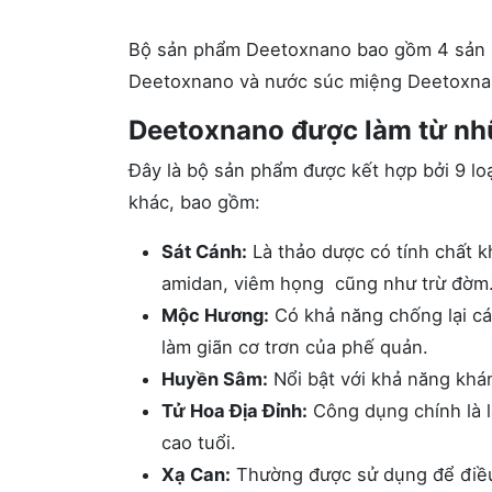
Bộ sản phẩm Deetoxnano bao gồm 4 sản p
Deetoxnano và nước súc miệng Deetoxna
Deetoxnano được làm từ nh
Đây là bộ sản phẩm được kết hợp bởi 9 loạ
khác, bao gồm:
Sát Cánh:
Là thảo dược có tính chất k
amidan, viêm họng cũng như trừ đờm
Mộc Hương:
Có khả năng chống lại các
làm giãn cơ trơn của phế quản.
Huyền Sâm:
Nổi bật với khả năng khá
Tử Hoa Địa Đỉnh:
Công dụng chính là l
cao tuổi.
Xạ Can:
Thường được sử dụng để điều 