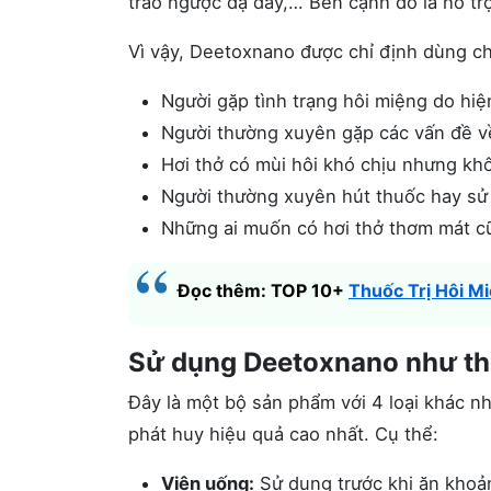
trào ngược dạ dày,… Bên cạnh đó là hỗ tr
Vì vậy, Deetoxnano được chỉ định dùng ch
Người gặp tình trạng hôi miệng do hiệ
Người thường xuyên gặp các vấn đề về
Hơi thở có mùi hôi khó chịu nhưng kh
Người thường xuyên hút thuốc hay sử
Những ai muốn có hơi thở thơm mát c
Đọc thêm: TOP 10+
Thuốc Trị Hôi M
Sử dụng Deetoxnano như th
Đây là một bộ sản phẩm với 4 loại khác 
phát huy hiệu quả cao nhất. Cụ thể:
Viên uống:
Sử dụng trước khi ăn khoản