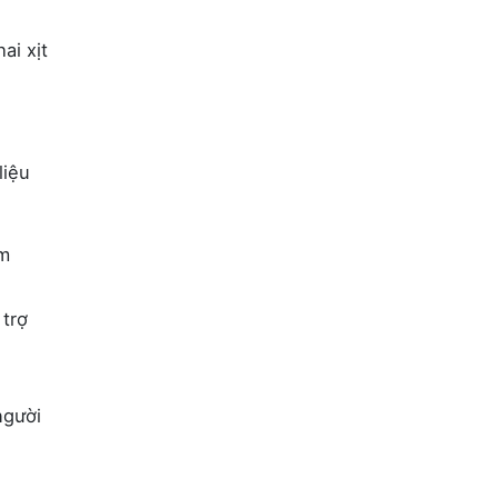
i xịt
liệu
êm
 trợ
người