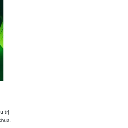
 trị
chua,