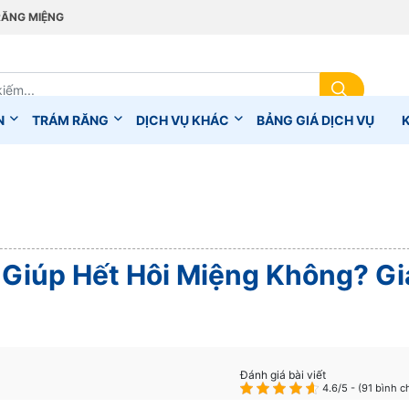
RĂNG MIỆNG
N
TRÁM RĂNG
DỊCH VỤ KHÁC
BẢNG GIÁ DỊCH VỤ
Giúp Hết Hôi Miệng Không? Gi
Đánh giá bài viết
4.6/5 - (91 bình c