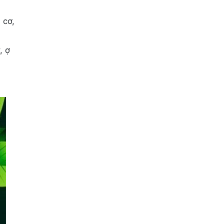
 cơ,
, ợ