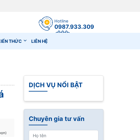
Hotline
0987.933.309
Đặt lịch hẹn
KIẾN THỨC
LIÊN HỆ
DỊCH VỤ NỔI BẬT
á
Chuyên gia tư vấn
họn)