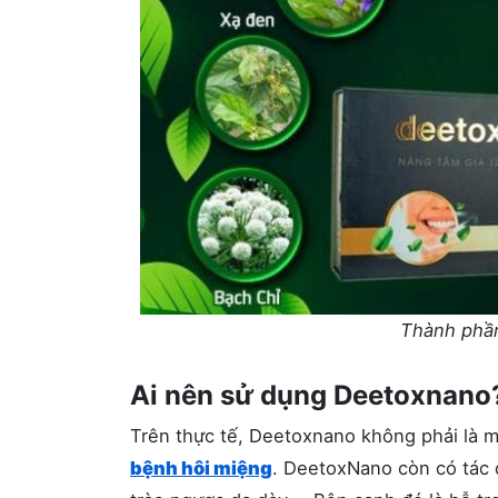
Thành phần
Ai nên sử dụng Deetoxnano
Trên thực tế, Deetoxnano không phải là mộ
bệnh hôi miệng
. DeetoxNano còn có tác d