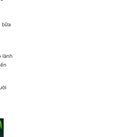
c bữa
ộ lành
iến
ười