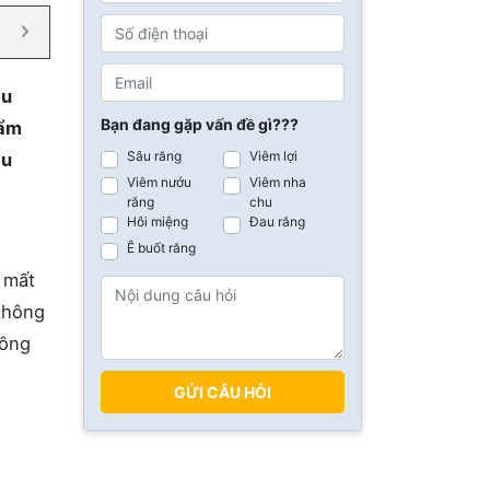
êu
Bạn đang gặp vấn đề gì???
hẩm
Sâu răng
Viêm lợi
au
Viêm nướu
Viêm nha
răng
chu
Hôi miệng
Đau răng
Ê buốt răng
 mất
 thông
công
GỬI CÂU HỎI