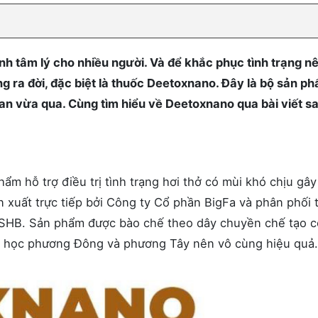
nh tâm lý cho nhiều người. Và để khắc phục tình trạng n
ệng ra đời, đặc biệt là thuốc Deetoxnano. Đây là bộ sản p
an vừa qua. Cùng tìm hiểu về Deetoxnano qua bài viết s
m hỗ trợ điều trị tình trạng hơi thở có mùi khó chịu gây
n xuất trực tiếp bởi Công ty Cổ phần BigFa và phân phối
SHB. Sản phẩm được bào chế theo dây chuyền chế tạo 
y học phương Đông và phương Tây nên vô cùng hiệu quả.