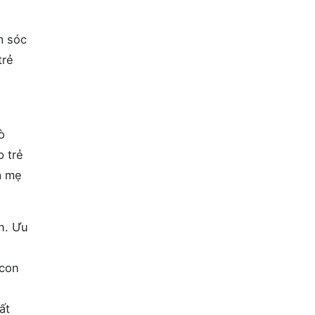
m sóc
trẻ
ò
p trẻ
a mẹ
n. Ưu
 con
ất