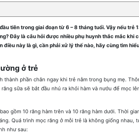
u tiên trong giai đoạn từ 6 – 8 tháng tuổi. Vậy nếu trẻ 
ng? Đây là câu hỏi được nhiều phụ huynh thắc mắc khi c
iều này là gì, cần phải xử lý thế nào, hãy cùng tìm hiểu
hường ở trẻ
nh thành phần chân ngay khi trẻ nằm trong bụng mẹ. Thô
 răng sữa sẽ bắt đầu nhú ra khỏi hàm và nướu để mọc lê
 bao gồm 10 răng hàm trên và 10 răng hàm dưới. Thời gi
áng. Quá trình mọc răng ở mỗi trẻ là không giống nhau, t
ịnh như sau: