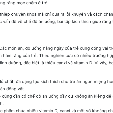
ạng răng mọc chậm ở trẻ.
thiệp chuyên khoa mà chỉ đưa ra lời khuyên và cách chă
c vấn đề về chế độ ăn uống, bài tập kích thích giúp răng 
 Các món ăn, đồ uống hàng ngày của trẻ cũng đóng vai tr
ển hàm răng của trẻ. Theo nghiên cứu có nhiều trường hợ
h dưỡng, đặc biệt là thiếu canxi và vitamin D. Vì vậy, b
ủ chất, đa dạng tạo kích thích cho trẻ ăn ngon miệng hơ
 ăn động vật.
ẹ cũng cần có chế độ ăn uống đầy đủ không ăn kiêng để
nh.
c phẩm chứa nhiều vitamin D, canxi và một số khoáng ch