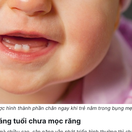
ợc hình thành phần chân ngay khi trẻ nằm trong bụng m
áng tuổi chưa mọc răng
à chiều cao, cân nặng vẫn phát triển bình thường thì c