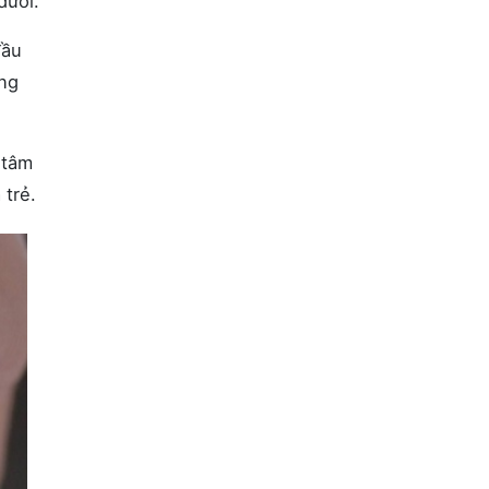
dưới.
đầu
ăng
 tâm
 trẻ.