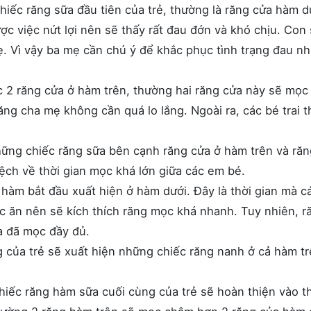
hiếc răng sữa đầu tiên của trẻ, thường là răng cửa hàm d
ợc việc nứt lợi nên sẽ thấy rất đau đớn và khó chịu. Con
hẹ. Vì vậy ba mẹ cần chú ý để khắc phục tình trạng đau n
 2 răng cửa ở hàm trên, thường hai răng cửa này sẽ mọ
ng cha mẹ không cần quá lo lắng. Ngoài ra, các bé trai 
.
những chiếc răng sữa bên cạnh răng cửa ở hàm trên và ră
lệch về thời gian mọc khá lớn giữa các em bé.
hàm bắt đầu xuất hiện ở hàm dưới. Đây là thời gian mà c
c ăn nên sẽ kích thích răng mọc khá nhanh. Tuy nhiên, r
a đã mọc đầy đủ.
của trẻ sẽ xuất hiện những chiếc răng nanh ở cả hàm tr
iếc răng hàm sữa cuối cùng của trẻ sẽ hoàn thiện vào t