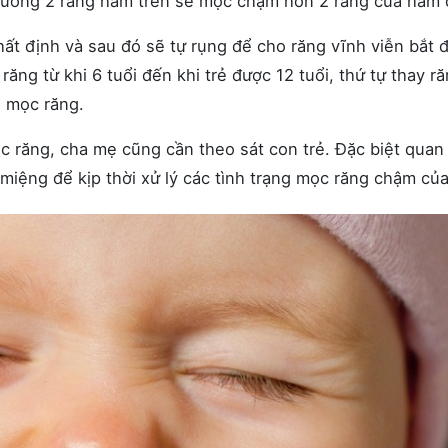
Thường 2 răng hàm trên sẽ mọc chậm hơn 2 răng của hàm 
nhất định và sau đó sẽ tự rụng để cho răng vĩnh viễn bắt 
răng từ khi 6 tuổi đến khi trẻ được 12 tuổi, thứ tự thay r
é mọc răng.
ọc răng, cha mẹ cũng cần theo sát con trẻ. Đặc biệt quan
miệng để kịp thời xử lý các tình trạng mọc răng chậm của