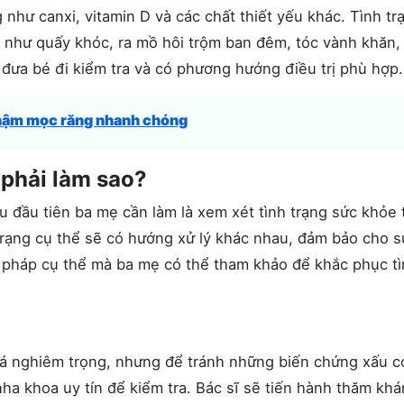
 như canxi, vitamin D và các chất thiết yếu khác. Tình tr
 như quấy khóc, ra mồ hôi trộm ban đêm, tóc vành khăn,
đưa bé đi kiểm tra và có phương hướng điều trị phù hợp
hậm mọc răng nhanh chóng
phải làm sao?
ều đầu tiên ba mẹ cần làm là xem xét tình trạng sức khỏe 
 trạng cụ thể sẽ có hướng xử lý khác nhau, đảm bảo cho s
n pháp cụ thể mà ba mẹ có thể tham khảo để khắc phục t
á nghiêm trọng, nhưng để tránh những biến chứng xấu c
nha khoa uy tín để kiểm tra. Bác sĩ sẽ tiến hành thăm khá