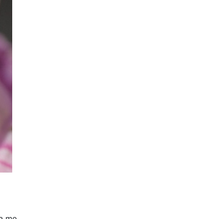
ẹ
ha mẹ