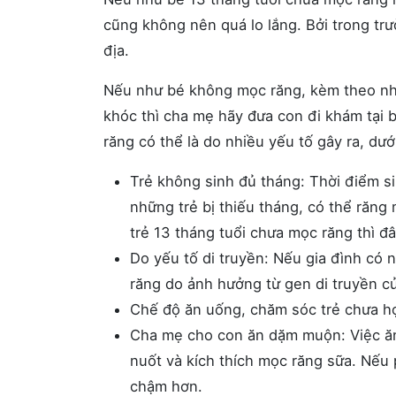
cũng không nên quá lo lắng. Bởi trong trư
địa.
Nếu như bé không mọc răng, kèm theo nhữ
khóc thì cha mẹ hãy đưa con đi khám tại
răng có thể là do nhiều yếu tố gây ra, dư
Trẻ không sinh đủ tháng: Thời điểm s
những trẻ bị thiếu tháng, có thể răn
trẻ 13 tháng tuổi chưa mọc răng thì đ
Do yếu tố di truyền: Nếu gia đình có 
răng do ảnh hưởng từ gen di truyền 
Chế độ ăn uống, chăm sóc trẻ chưa h
Cha mẹ cho con ăn dặm muộn: Việc ăn 
nuốt và kích thích mọc răng sữa. Nế
chậm hơn.