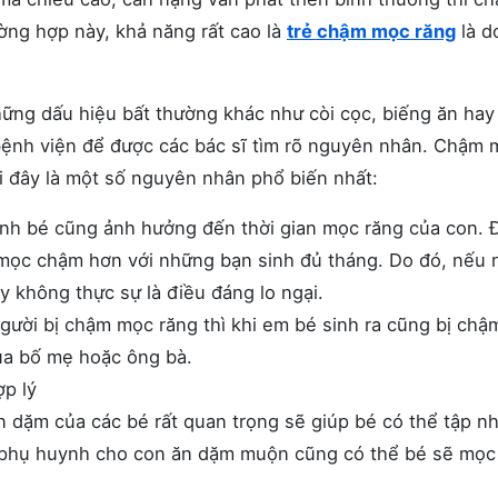
ờng hợp này, khả năng rất cao là
trẻ chậm mọc răng
là d
ng dấu hiệu bất thường khác như còi cọc, biếng ăn hay
 bệnh viện để được các bác sĩ tìm rõ nguyên nhân. Chậm
ới đây là một số nguyên nhân phổ biến nhất:
inh bé cũng ảnh hưởng đến thời gian mọc răng của con. Đ
g mọc chậm hơn với những bạn sinh đủ tháng. Do đó, nếu 
ây không thực sự là điều đáng lo ngại.
người bị chậm mọc răng thì khi em bé sinh ra cũng bị ch
của bố mẹ hoặc ông bà.
ợp lý
dặm của các bé rất quan trọng sẽ giúp bé có thể tập nh
u phụ huynh cho con ăn dặm muộn cũng có thể bé sẽ mọc