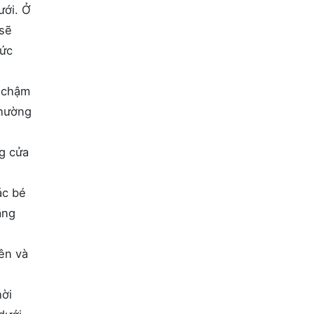
ưới. Ở
 sẽ
hức
c chậm
thường
ng cửa
ác bé
ăng
ên và
hời