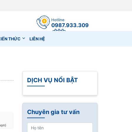
Hotline
0987.933.309
Đặt lịch hẹn
KIẾN THỨC
LIÊN HỆ
DỊCH VỤ NỔI BẬT
Chuyên gia tư vấn
họn)