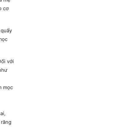
o cơ
 quấy
 mọc
ối với
như
ậm mọc
ai,
 răng