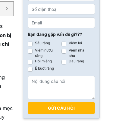
13
Bạn đang gặp vấn đề gì???
on bị
Sâu răng
Viêm lợi
 chi
Viêm nướu
Viêm nha
răng
chu
Hôi miệng
Đau răng
Ê buốt răng
ng
n
an mọc
GỬI CÂU HỎI
uy