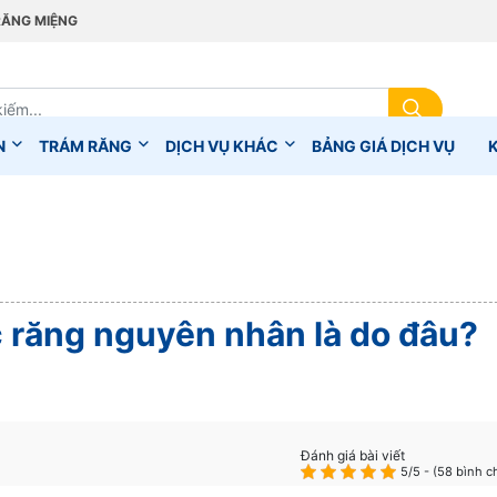
RĂNG MIỆNG
N
TRÁM RĂNG
DỊCH VỤ KHÁC
BẢNG GIÁ DỊCH VỤ
 răng nguyên nhân là do đâu?
Đánh giá bài viết
5/5 - (58 bình c