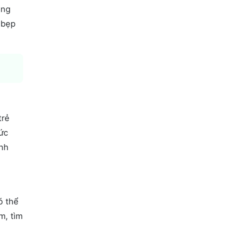
ạng
 bẹp
.
trẻ
ức
ình
ó thể
m, tìm