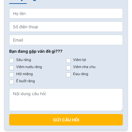
Bạn đang gặp vấn đề gì???
Sâu răng
Viêm lợi
Viêm nướu răng
Viêm nha chu
Hôi miệng
Đau răng
Ê buốt răng
GỬI CÂU HỎI