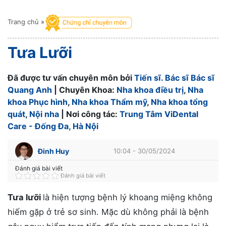
Trang chủ
»
Tưa Lưỡi
Đã được tư vấn chuyên môn bởi
Tiến sĩ. Bác sĩ Bác sĩ
Quang Anh
| Chuyên Khoa:
Nha khoa điều trị
,
Nha
khoa Phục hình
,
Nha khoa Thẩm mỹ
,
Nha khoa tổng
quát
,
Nội nha
| Nơi công tác:
Trung Tâm ViDental
Care - Đống Đa, Hà Nội
Đinh Huy
10:04 - 30/05/2024
Đánh giá bài viết
Đánh giá bài viết
Tưa lưỡi
là hiện tượng bệnh lý khoang miệng không
hiếm gặp ở trẻ sơ sinh. Mặc dù không phải là bệnh