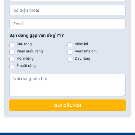
Bạn đang gặp vấn đề gì???
Sâu răng
Viêm lợi
Viêm nướu răng
Viêm nha chu
Hôi miệng
Đau răng
Ê buốt răng
GỬI CÂU HỎI