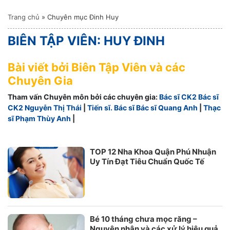
Trang chủ
»
Chuyên mục Đinh Huy
BIÊN TẬP VIÊN: HUY ĐINH
Bài viết bởi Biên Tập Viên và các
Chuyên Gia
Tham vấn Chuyên môn bởi các chuyên gia:
Bác sĩ CK2 Bác sĩ
CK2 Nguyễn Thị Thái
|
Tiến sĩ. Bác sĩ Bác sĩ Quang Anh
|
Thạc
sĩ Phạm Thùy Anh
|
TOP 12 Nha Khoa Quận Phú Nhuận
Uy Tín Đạt Tiêu Chuẩn Quốc Tế
Bé 10 tháng chưa mọc răng –
Nguyên nhân và các xử lý hiệu quả