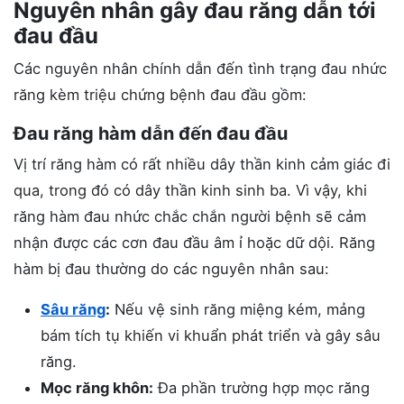
Nguyên nhân gây đau răng dẫn tới
đau đầu
Các nguyên nhân chính dẫn đến tình trạng đau nhức
răng kèm triệu chứng bệnh đau đầu gồm:
Đau răng hàm dẫn đến đau đầu
Vị trí răng hàm có rất nhiều dây thần kinh cảm giác đi
qua, trong đó có dây thần kinh sinh ba. Vì vậy, khi
răng hàm đau nhức chắc chắn người bệnh sẽ cảm
nhận được các cơn đau đầu âm ỉ hoặc dữ dội. Răng
hàm bị đau thường do các nguyên nhân sau:
Sâu răng
:
Nếu vệ sinh răng miệng kém, mảng
bám tích tụ khiến vi khuẩn phát triển và gây sâu
răng.
Mọc răng khôn:
Đa phần trường hợp mọc răng