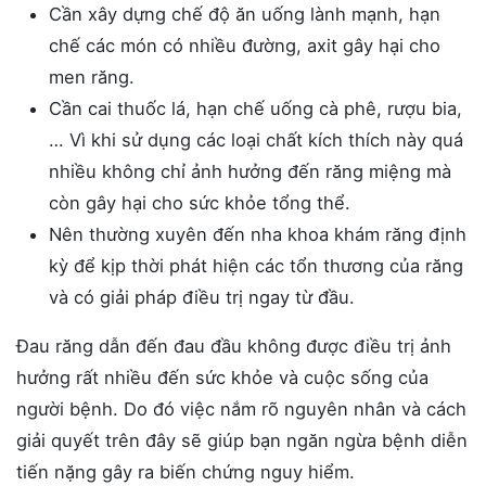
Cần xây dựng chế độ ăn uống lành mạnh, hạn
chế các món có nhiều đường, axit gây hại cho
men răng.
Cần cai thuốc lá, hạn chế uống cà phê, rượu bia,
… Vì khi sử dụng các loại chất kích thích này quá
nhiều không chỉ ảnh hưởng đến răng miệng mà
còn gây hại cho sức khỏe tổng thể.
Nên thường xuyên đến nha khoa khám răng định
kỳ để kịp thời phát hiện các tổn thương của răng
và có giải pháp điều trị ngay từ đầu.
Đau răng dẫn đến đau đầu không được điều trị ảnh
hưởng rất nhiều đến sức khỏe và cuộc sống của
người bệnh. Do đó việc nắm rõ nguyên nhân và cách
giải quyết trên đây sẽ giúp bạn ngăn ngừa bệnh diễn
tiến nặng gây ra biến chứng nguy hiểm.