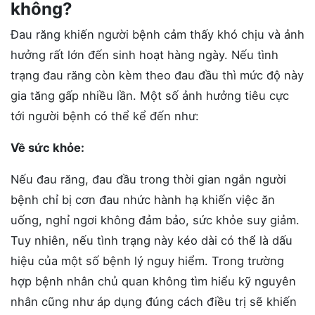
không?
Đau răng khiến người bệnh cảm thấy khó chịu và ảnh
hưởng rất lớn đến sinh hoạt hàng ngày. Nếu tình
trạng đau răng còn kèm theo đau đầu thì mức độ này
gia tăng gấp nhiều lần. Một số ảnh hưởng tiêu cực
tới người bệnh có thể kể đến như:
Về sức khỏe:
Nếu đau răng, đau đầu trong thời gian ngắn người
bệnh chỉ bị cơn đau nhức hành hạ khiến việc ăn
uống, nghỉ ngơi không đảm bảo, sức khỏe suy giảm.
Tuy nhiên, nếu tình trạng này kéo dài có thể là dấu
hiệu của một số bệnh lý nguy hiểm. Trong trường
hợp bệnh nhân chủ quan không tìm hiểu kỹ nguyên
nhân cũng như áp dụng đúng cách điều trị sẽ khiến