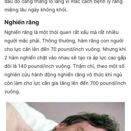
đầu do căng thẳng lo lắng vì mắc cách bệnh lý răng
miệng lâu ngày không khỏi.
Nghiến răng
Nghiến răng là một thói quen rất xấu mà rất nhiều
người mắc phải. Thông thường, hàm răng con người
cho lực cắn lên đến 70 pound/inch vuông. Nhưng khi
2 hàm nghiến chặt vào nhau sẽ tạo ra áp lực cao gấp
đôi là 140 pound/inch vuông. Thậm chí, theo một số
nghiên cứu hành động nghiến răng vô thức khi ngủ
còn làm cho lực cắn gia tăng lên đến 700 pound/inch
vuông.