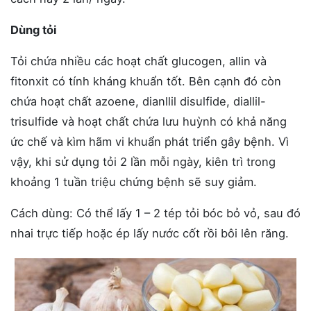
Dùng tỏi
Tỏi chứa nhiều các hoạt chất glucogen, allin và
fitonxit có tính kháng khuẩn tốt. Bên cạnh đó còn
chứa hoạt chất azoene, dianllil disulfide, diallil-
trisulfide và hoạt chất chứa lưu huỳnh có khả năng
ức chế và kìm hãm vi khuẩn phát triển gây bệnh. Vì
vậy, khi sử dụng tỏi 2 lần mỗi ngày, kiên trì trong
khoảng 1 tuần triệu chứng bệnh sẽ suy giảm.
Cách dùng: Có thể lấy 1 – 2 tép tỏi bóc bỏ vỏ, sau đó
nhai trực tiếp hoặc ép lấy nước cốt rồi bôi lên răng.