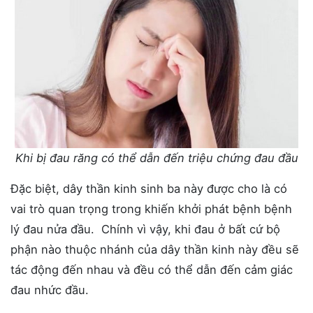
Khi bị đau răng có thể dẫn đến triệu chứng đau đầu
Đặc biệt, dây thần kinh sinh ba này được cho là có
vai trò quan trọng trong khiến khởi phát bệnh bệnh
lý đau nửa đầu. Chính vì vậy, khi đau ở bất cứ bộ
phận nào thuộc nhánh của dây thần kinh này đều sẽ
tác động đến nhau và đều có thể dẫn đến cảm giác
đau nhức đầu.