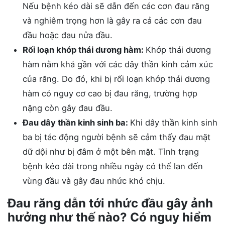
Nếu bệnh kéo dài sẽ dẫn đến các cơn đau răng
và nghiêm trọng hơn là gây ra cả các cơn đau
đầu hoặc đau nửa đầu.
Rối loạn khớp thái dương hàm:
Khớp thái dương
hàm nằm khá gần với các dây thần kinh cảm xúc
của răng. Do đó, khi bị rối loạn khớp thái dương
hàm có nguy cơ cao bị đau răng, trường hợp
nặng còn gây đau đầu.
Đau dây thần kinh sinh ba:
Khi dây thần kinh sinh
ba bị tác động người bệnh sẽ cảm thấy đau mặt
dữ dội như bị đâm ở một bên mặt. Tình trạng
bệnh kéo dài trong nhiều ngày có thể lan đến
vùng đầu và gây đau nhức khó chịu.
Đau răng dẫn tới nhức đầu gây ảnh
hưởng như thế nào? Có nguy hiểm