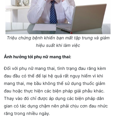
Triệu chứng bệnh khiến bạn mất tập trung và giảm
hiệu suất khi làm việc
Ảnh hưởng tới phụ nữ mang thai:
Đối với phụ nữ mang thai, tình trạng đau răng kèm
đau đầu có thể để lại hệ quả rất nguy hiểm vì khi
mang thai, mẹ bầu không thể sử dụng thuốc giảm
đau hoặc thực hiện các biện pháp giải phẫu khác.
Thay vào đó chỉ được áp dụng các biện pháp dân
gian có tác dụng chậm nên phải chịu cơn đau nhức
răng trong nhiều ngày.