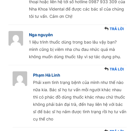
thoại hoặc liên hệ tới số hotline 0987 933 309 của
Nha Khoa Vidental để được các bác sĩ của chúng
tôi tư vấn. Cảm ơn Chị!
TRẢ LỜI
Nga nguyễn
1 liệu trình thuốc dùng trong bao lâu vậy bạn?
mình cũng bị viêm nha chu đau nhức quá mà
không muốn dùng thuốc tây vì sợ tác dụng phụ.
TRẢ LỜI
Phạm Hà Linh
Phải xem tình trạng bệnh của mình như thế nào
nữa kia. Bác sĩ họ tư vấn mỗi người khác nhau
thì có phác đồ dùng thuốc khác nhau chứ thuốc
không phải bán đại trà, đến hay liên hệ với bác
sĩ để bác sĩ họ nắm được tình trạng rồi họ tư vấn
cụ thể cho