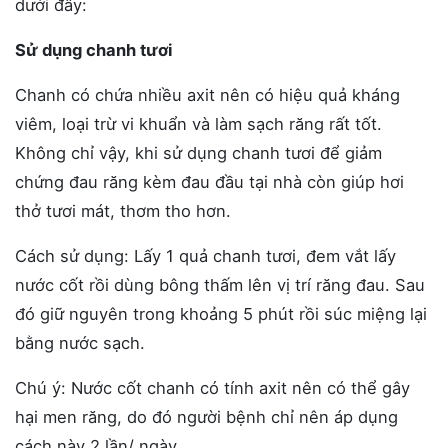
dưới đây:
Sử dụng chanh tươi
Chanh có chứa nhiều axit nên có hiệu quả kháng
viêm, loại trừ vi khuẩn và làm sạch răng rất tốt.
Không chỉ vậy, khi sử dụng chanh tươi để giảm
chứng đau răng kèm đau đầu tại nhà còn giúp hơi
thở tươi mát, thơm tho hơn.
Cách sử dụng: Lấy 1 quả chanh tươi, đem vắt lấy
nước cốt rồi dùng bông thấm lên vị trí răng đau. Sau
đó giữ nguyên trong khoảng 5 phút rồi súc miệng lại
bằng nước sạch.
Chú ý: Nước cốt chanh có tính axit nên có thể gây
hại men răng, do đó người bệnh chỉ nên áp dụng
cách này 2 lần/ ngày.