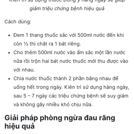
giảm triệu chứng bệnh hiệu quả
Cách dùng:
Đem 1 thang thuốc sắc với 500ml nước đến khi
còn ½ thì chắt ra 1 bát riêng.
Cho thêm 500ml nước vào ấm sắc một lần nước
nữa rồi trộn hai bát nước thuốc mới thu được vào
với nhau.
Chia nước thuốc thành 2 phần bằng nhau để
uống hết trong ngày. Kiên trì sử dụng hàng ngày,
sau 5 – 7 ngày các triệu chứng bệnh sẽ suy giảm
và không gây nhiều khó chịu nữa.
Giải pháp phòng ngừa đau răng
hiệu quả