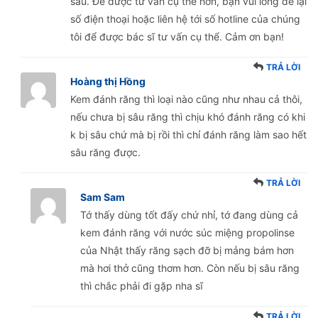
sâu. Để được tư vấn cụ thể hơn, bạn vui lòng để lại
số điện thoại hoặc liên hệ tới số hotline của chúng
tôi để được bác sĩ tư vấn cụ thể. Cảm ơn bạn!
TRẢ LỜI
Hoàng thị Hồng
Kem đánh răng thì loại nào cũng như nhau cả thôi,
nếu chưa bị sâu răng thì chịu khó đánh răng có khi
k bị sâu chứ mà bị rồi thì chỉ đánh răng làm sao hết
sâu răng được.
TRẢ LỜI
Sam Sam
Tớ thấy dùng tốt đấy chứ nhỉ, tớ đang dùng cả
kem đánh răng với nước súc miệng propolinse
của Nhật thấy răng sạch đỡ bị mảng bám hơn
mà hơi thở cũng thơm hơn. Còn nếu bị sâu răng
thì chắc phải đi gặp nha sĩ
TRẢ LỜI