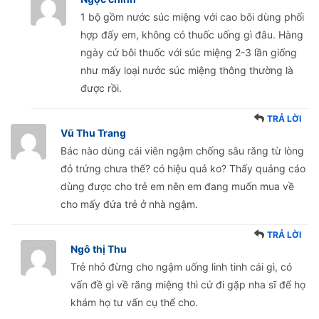
1 bộ gồm nước súc miệng với cao bôi dùng phối
hợp đấy em, không có thuốc uống gì đâu. Hàng
ngày cứ bôi thuốc với súc miệng 2-3 lần giống
như mấy loại nước súc miệng thông thường là
được rồi.
TRẢ LỜI
Vũ Thu Trang
Bác nào dùng cái viên ngậm chống sâu răng từ lòng
đỏ trứng chưa thế? có hiệu quả ko? Thấy quảng cáo
dùng được cho trẻ em nên em đang muốn mua về
cho mấy đứa trẻ ở nhà ngậm.
TRẢ LỜI
Ngô thị Thu
Trẻ nhỏ đừng cho ngậm uống linh tinh cái gì, có
vấn đề gì về răng miệng thì cứ đi gặp nha sĩ để họ
khám họ tư vấn cụ thể cho.