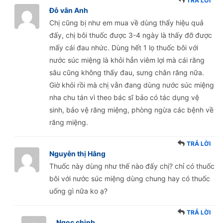
TRẢ LỜI
Đỗ vân Anh
Chị cũng bị như em mua về dùng thấy hiệu quả
đấy, chị bôi thuốc được 3-4 ngày là thấy đỡ được
mấy cái đau nhức. Dùng hết 1 lọ thuốc bôi với
nước súc miệng là khỏi hẳn viêm lợi mà cái răng
sâu cũng không thấy đau, sưng chân răng nữa.
Giờ khỏi rồi mà chị vẫn đang dùng nước súc miệng
nha chu tán vì theo bác sĩ bảo có tác dụng vệ
sinh, bảo vệ răng miệng, phòng ngừa các bệnh về
răng miệng.
TRẢ LỜI
Nguyễn thị Hằng
Thuốc này dùng như thế nào đấy chị? chỉ có thuốc
bôi với nước súc miệng dùng chung hay có thuốc
uống gì nữa ko ạ?
TRẢ LỜI
Ngọc chinh