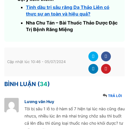
Tinh dầu trị sâu răng Dạ Thảo Liên có
thực sự an toàn và hiệu quả?
Nha Chu Tán – Bài Thuốc Thảo Dược Đặc
Trị Bệnh Răng Miệng
Cập nhật lúc 10:46 - 05/07/2024
BÌNH LUẬN (
34
)
TRẢ LỜI
Lương văn Huy
Tôi bị sâu 1 lỗ to ở hàm số 7 hiện tại lúc nào cũng đau
nhưcs, nhiều lúc ăn mà nhai trúng chôz sâu thì buốt
cả lên đầu thì dùng loại thuốc nào cho khỏi được? tư