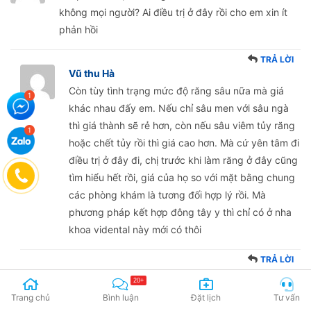
không mọi người? Ai điều trị ở đây rồi cho em xin ít
phản hồi
TRẢ LỜI
Vũ thu Hà
Còn tùy tình trạng mức độ răng sâu nữa mà giá
khác nhau đấy em. Nếu chỉ sâu men với sâu ngà
thì giá thành sẽ rẻ hơn, còn nếu sâu viêm tủy răng
hoặc chết tủy rồi thì giá cao hơn. Mà cứ yên tâm đi
điều trị ở đây đi, chị trước khi làm răng ở đây cũng
tìm hiểu hết rồi, giá của họ so với mặt bằng chung
các phòng khám là tương đối hợp lý rồi. Mà
phương pháp kết hợp đông tây y thì chỉ có ở nha
khoa vidental này mới có thôi
TRẢ LỜI
Viện nha khoa Vidental
20+
Chào bạn Khuê! Chi phí điều trị sâu răng của nha
Trang chủ
Bình luận
Đặt lịch
Tư vấn
khoa Vidental phụ thuộc vào tình trạng và mức độ