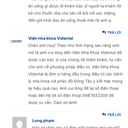
ăn uống gì được đi khám bác sĩ người ta khám rồi
kê cho thuốc nha chu tán về bôi với súc miệng,
đến giờ khỏi đau ăn uống thoải mái rồi anh ạ.
TRẢ LỜI
Viện nha khoa Vidental
Chào anh Huy! Theo như tình trạng sâu răng anh
mô tả anh vui lòng đến Viện Nha Khoa Vidental để
được các bác sĩ của chúng tôi thăm khám, tư vấn
cho anh về phương pháp điều trị. Viện Nha Khoa
Vidental là đơn vị hàng đầu trong điều trị các bệnh
lý nha khoa với phác đồ Đông Tây y kết hợp mang
lại hiệu quả cao. Anh vui lòng để lại số điện thoại
hoặc liên hệ tới số điện thoại 0987933309 để
được tư vấn. Cảm ơn Anh!
TRẢ LỜI
Long phạm
Hàn lại răng sâu có đơn giản không mọi người?