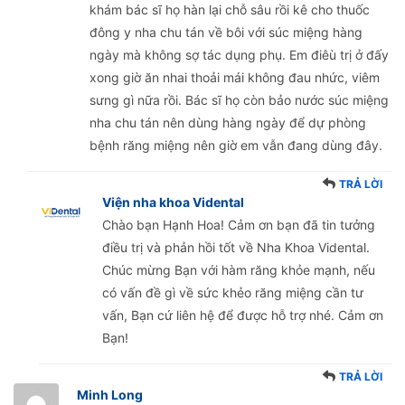
khám bác sĩ họ hàn lại chỗ sâu rồi kê cho thuốc
đông y nha chu tán về bôi với súc miệng hàng
ngày mà không sợ tác dụng phụ. Em điêù trị ở đấy
xong giờ ăn nhai thoải mái không đau nhức, viêm
sưng gì nữa rồi. Bác sĩ họ còn bảo nước súc miệng
nha chu tán nên dùng hàng ngày để dự phòng
bệnh răng miệng nên giờ em vẫn đang dùng đây.
TRẢ LỜI
Viện nha khoa Vidental
Chào bạn Hạnh Hoa! Cảm ơn bạn đã tin tưởng
điều trị và phản hồi tốt về Nha Khoa Vidental.
Chúc mừng Bạn với hàm răng khỏe mạnh, nếu
có vấn đề gì về sức khẻo răng miệng cần tư
vấn, Bạn cứ liên hệ để được hỗ trợ nhé. Cảm ơn
Bạn!
TRẢ LỜI
Minh Long