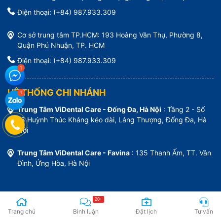
Điện thoại: (+84) 987.933.309
Cơ sở trung tâm TP.HCM: 193 Hoàng Văn Thụ, Phường 8,
Quận Phú Nhuận, TP. HCM
Điện thoại: (+84) 987.933.309
HỆ THỐNG CHI NHÁNH
Trung Tâm ViDental Care - Đống Đa, Hà Nội
: Tầng 2 - Số
18 Huỳnh Thúc Kháng kéo dài, Láng Thượng, Đống Đa, Hà
Nội
Trung Tâm ViDental Care - Favina
: 135 Thanh Ấm, TT. Vân
Đình, Ứng Hòa, Hà Nội
20+
Trang chủ
Bình luận
Đặt lịch
Tư vấn