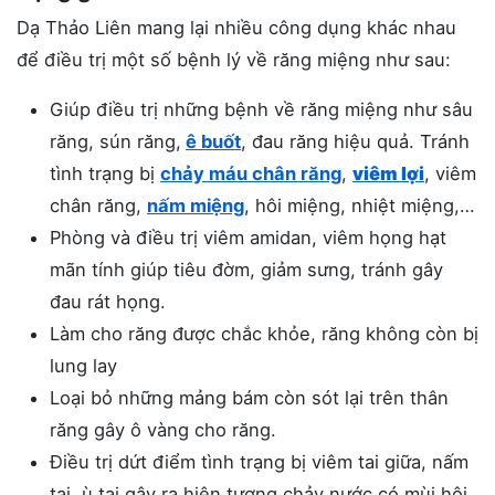
Dạ Thảo Liên mang lại nhiều công dụng khác nhau
để điều trị một số bệnh lý về răng miệng như sau:
Giúp điều trị những bệnh về răng miệng như sâu
răng, sún răng,
ê buốt
, đau răng hiệu quả. Tránh
tình trạng bị
chảy máu chân răng
,
viêm lợi
, viêm
chân răng,
nấm miệng
, hôi miệng, nhiệt miệng,…
Phòng và điều trị viêm amidan, viêm họng hạt
mãn tính giúp tiêu đờm, giảm sưng, tránh gây
đau rát họng.
Làm cho răng được chắc khỏe, răng không còn bị
lung lay
Loại bỏ những mảng bám còn sót lại trên thân
răng gây ô vàng cho răng.
Điều trị dứt điểm tình trạng bị viêm tai giữa, nấm
tai, ù tai gây ra hiện tượng chảy nước có mùi hôi