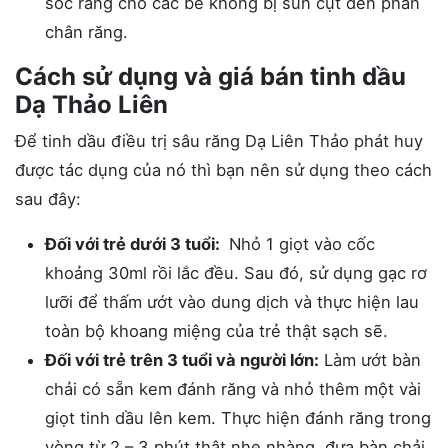
sóc răng cho các bé không bị sún cụt đến phần
chân răng.
Cách sử dụng và giá bán tinh dầu
Dạ Thảo Liên
Để tinh dầu điều trị sâu răng Dạ Liên Thảo phát huy
được tác dụng của nó thì bạn nên sử dụng theo cách
sau đây:
Đối với trẻ dưới 3 tuổi:
Nhỏ 1 giọt vào cốc
khoảng 30ml rồi lắc đều. Sau đó, sử dụng gạc rơ
lưỡi để thấm ướt vào dung dịch và thực hiện lau
toàn bộ khoang miệng của trẻ thật sạch sẽ.
Đối với trẻ trên 3 tuổi và người lớn:
Làm ướt bàn
chải có sẵn kem đánh răng và nhỏ thêm một vài
giọt tinh dầu lên kem. Thực hiện đánh răng trong
vòng từ 2 – 3 phút thật nhẹ nhàng, đưa bàn chải