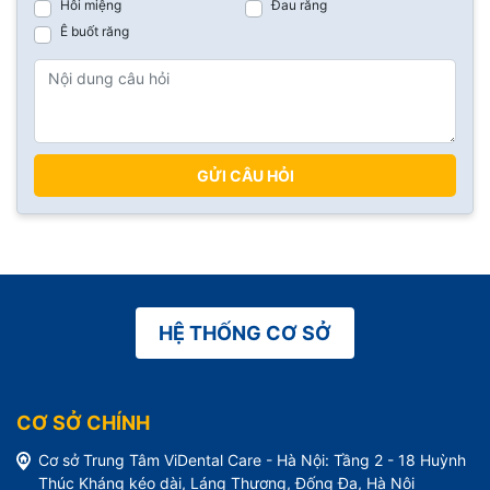
Hôi miệng
Đau răng
Ê buốt răng
GỬI CÂU HỎI
HỆ THỐNG CƠ SỞ
CƠ SỞ CHÍNH
Cơ sở Trung Tâm ViDental Care - Hà Nội: Tầng 2 - 18 Huỳnh
Thúc Kháng kéo dài, Láng Thượng, Đống Đa, Hà Nội