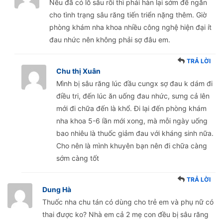
Nếu đã có lỗ sâu rồi thì phải hàn lại sớm để ngăn
cho tình trạng sâu răng tiến triển nặng thêm. Giờ
phòng khám nha khoa nhiều công nghệ hiện đại ít
đau nhức nên không phải sợ đâu em.
TRẢ LỜI
Chu thị Xuân
Mình bị sâu răng lúc đầu cungx sợ đau k dám đi
điều tri, đến lúc ăn uống đau nhức, sưng cả lên
mới đi chữa đến là khổ. Đi lại đến phòng khám
nha khoa 5-6 lần mới xong, mà mỗi ngày uống
bao nhiêu là thuốc giảm đau với kháng sinh nữa.
Cho nên là mình khuyên bạn nên đi chữa càng
sớm càng tốt
TRẢ LỜI
Dung Hà
Thuốc nha chu tán có dùng cho trẻ em và phụ nữ có
thai được ko? Nhà em cả 2 mẹ con đều bị sâu răng