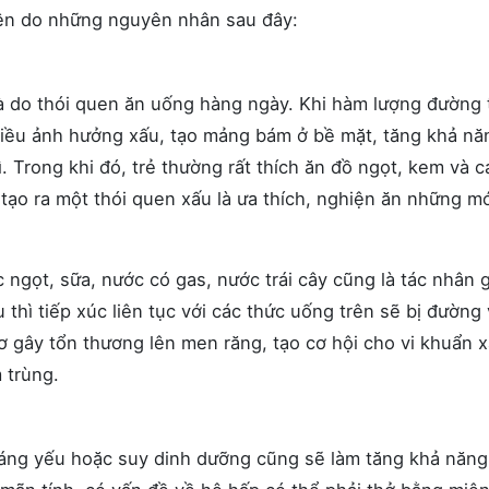
iện do những nguyên nhân sau đây:
 là do thói quen ăn uống hàng ngày. Khi hàm lượng đường 
hiều ảnh hưởng xấu, tạo mảng bám ở bề mặt, tăng khả nă
. Trong khi đó, trẻ thường rất thích ăn đồ ngọt, kem và c
ạo ra một thói quen xấu là ưa thích, nghiện ăn những m
ngọt, sữa, nước có gas, nước trái cây cũng là tác nhân g
thì tiếp xúc liên tục với các thức uống trên sẽ bị đường
 gây tổn thương lên men răng, tạo cơ hội cho vi khuẩn 
 trùng.
háng yếu hoặc suy dinh dưỡng cũng sẽ làm tăng khả năng