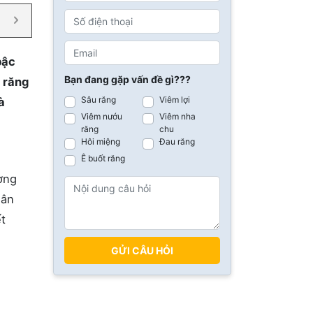
bậc
Bạn đang gặp vấn đề gì???
u răng
Sâu răng
Viêm lợi
à
Viêm nướu
Viêm nha
răng
chu
Hôi miệng
Đau răng
Ê buốt răng
ờng
hân
t
GỬI CÂU HỎI