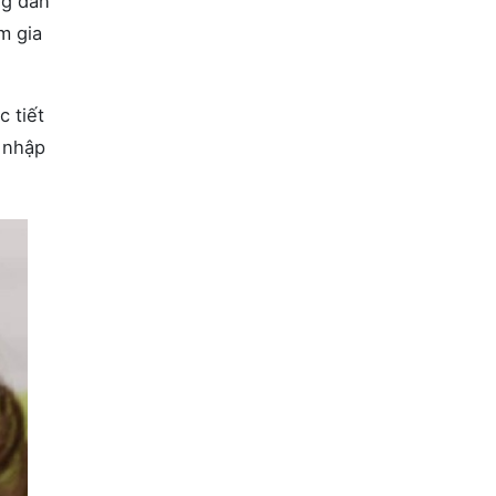
ng dẫn
m gia
 tiết
m nhập