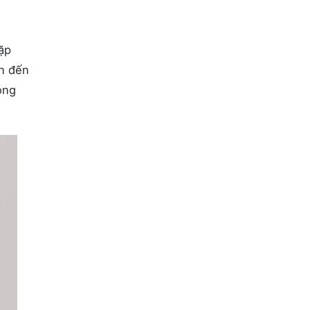
ặp
ẫn đến
ọng