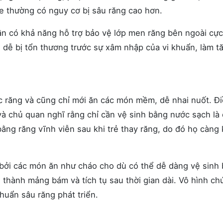
e thường có nguy cơ bị sâu răng cao hơn.
hần có khả năng hỗ trợ bảo vệ lớp men răng bên ngoài cực
, dễ bị tổn thương trước sự xâm nhập của vi khuẩn, làm t
ọc răng và cũng chỉ mới ăn các món mềm, dễ nhai nuốt. Đ
 chủ quan nghĩ rằng chỉ cần vệ sinh bằng nước sạch là 
ằng răng vĩnh viễn sau khi trẻ thay răng, do đó họ càng
 bởi các món ăn như cháo cho dù có thể dễ dàng vệ sinh
 thành mảng bám và tích tụ sau thời gian dài. Vô hình ch
khuẩn sâu răng phát triển.