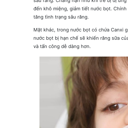
sâu răng. Chẳng hạn như khi trẻ bị dị ứn
đến khô miệng, giảm tiết nước bọt. Chính
tăng tình trạng sâu răng.
Mặt khác, trong nước bọt có chứa Canxi gi
nước bọt bị hạn chế sẽ khiến răng sữa của
và tấn công dễ dàng hơn.