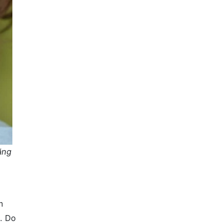
ăng
m
. Do