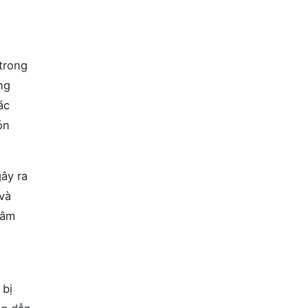
trong
ng
ác
ón
ây ra
 và
xâm
 bị