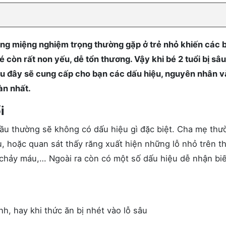
ăng miệng nghiệm trọng thường gặp ở trẻ nhỏ khiến các 
é còn rất non yếu, dễ tổn thương. Vậy khi bé 2 tuổi bị sâ
au đây sẽ cung cấp cho bạn các dấu hiệu, nguyên nhân v
àn nhất.
i
 đầu thường sẽ không có dấu hiệu gì đặc biệt. Cha mẹ thư
au, hoặc quan sát thấy răng xuất hiện những lỗ nhỏ trên t
, chảy máu,… Ngoài ra còn có một số dấu hiệu dễ nhận biế
h, hay khi thức ăn bị nhét vào lỗ sâu