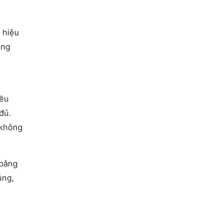
 hiệu
ăng
iều
đủ.
 không
 bằng
úng,