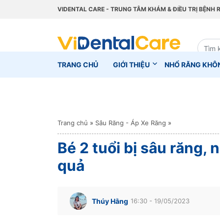
VIDENTAL CARE - TRUNG TÂM KHÁM & ĐIỀU TRỊ BỆNH 
TRANG CHỦ
GIỚI THIỆU
NHỔ RĂNG KHÔ
Trang chủ
»
Sâu Răng - Áp Xe Răng
»
Bé 2 tuổi bị sâu răng,
quả
Thúy Hằng
16:30 - 19/05/2023