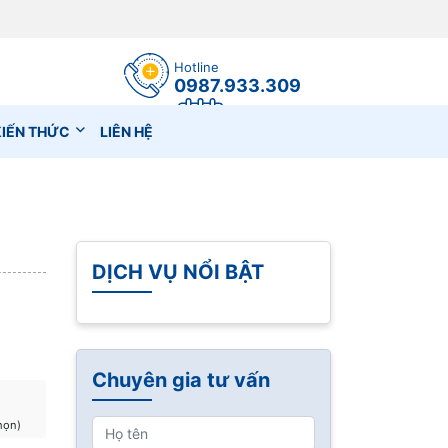
Hotline
0987.933.309
Đặt lịch hẹn
KIẾN THỨC
LIÊN HỆ
DỊCH VỤ NỔI BẬT
Chuyên gia tư vấn
chọn)