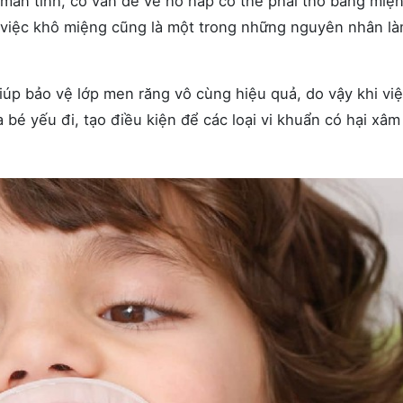
g mãn tính, có vấn đề về hô hấp có thể phải thở bằng miệ
 việc khô miệng cũng là một trong những nguyên nhân là
úp bảo vệ lớp men răng vô cùng hiệu quả, do vậy khi việc
 bé yếu đi, tạo điều kiện để các loại vi khuẩn có hại xâ