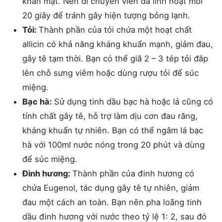
khăn mặt. Nên di chuyển viên đá linh hoạt mỗi
20 giây để tránh gây hiện tượng bỏng lạnh.
Tỏi:
Thành phần của tỏi chứa một hoạt chất
allicin có khả năng kháng khuẩn mạnh, giảm đau,
gây tê tạm thời. Bạn có thể giã 2 – 3 tép tỏi đắp
lên chỗ sưng viêm hoặc dùng rượu tỏi để súc
miệng.
Bạc hà:
Sử dụng tinh dầu bạc hà hoặc lá cũng có
tính chất gây tê, hỗ trợ làm dịu cơn đau răng,
kháng khuẩn tự nhiên. Bạn có thể ngâm lá bạc
hà với 100ml nước nóng trong 20 phút và dùng
để súc miệng.
Đinh hương:
Thành phần của đinh hương có
chứa Eugenol, tác dụng gây tê tự nhiên, giảm
đau một cách an toàn. Bạn nên pha loãng tinh
dầu đinh hương với nước theo tỷ lệ 1: 2, sau đó