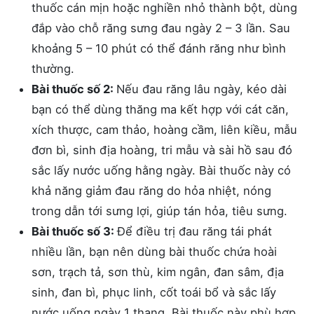
thuốc cán mịn hoặc nghiền nhỏ thành bột, dùng
đắp vào chỗ răng sưng đau ngày 2 – 3 lần. Sau
khoảng 5 – 10 phút có thể đánh răng như bình
thường.
Bài thuốc số 2:
Nếu đau răng lâu ngày, kéo dài
bạn có thể dùng thăng ma kết hợp với cát căn,
xích thược, cam thảo, hoàng cầm, liên kiều, mẫu
đơn bì, sinh địa hoàng, tri mẫu và sài hồ sau đó
sắc lấy nước uống hằng ngày. Bài thuốc này có
khả năng giảm đau răng do hỏa nhiệt, nóng
trong dẫn tới sưng lợi, giúp tán hỏa, tiêu sưng.
Bài thuốc số 3:
Để điều trị đau răng tái phát
nhiều lần, bạn nên dùng bài thuốc chứa hoài
sơn, trạch tả, sơn thù, kim ngân, đan sâm, địa
sinh, đan bì, phục linh, cốt toái bổ và sắc lấy
nước uống ngày 1 thang. Bài thuốc này phù hợp