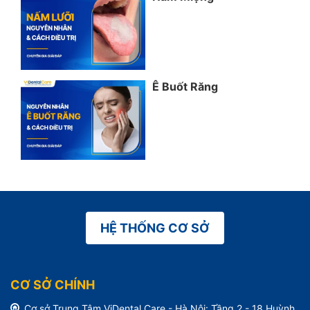
Ê Buốt Răng
HỆ THỐNG CƠ SỞ
CƠ SỞ CHÍNH
Cơ sở Trung Tâm ViDental Care - Hà Nội: Tầng 2 - 18 Huỳnh