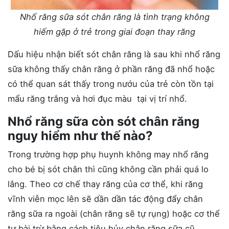
Nhổ răng sữa sót chân răng là tình trạng không
hiếm gặp ở trẻ trong giai đoạn thay răng
Dấu hiệu nhận biết sót chân răng là sau khi nhổ răng
sữa không thấy chân răng ở phần răng đã nhổ hoặc
có thể quan sát thấy trong nướu của trẻ còn tồn tại
mẩu răng trắng và hơi đục màu tại vị trí nhổ.
Nhổ răng sữa còn sót chân răng
nguy hiểm như thế nào?
Trong trường hợp phụ huynh không may nhổ răng
cho bé bị sót chân thì cũng không cần phải quá lo
lắng. Theo cơ chế thay răng của cơ thể, khi răng
vĩnh viễn mọc lên sẽ dần dần tác động đẩy chân
răng sữa ra ngoài (chân răng sẽ tự rụng) hoặc cơ thể
tự bài trừ bằng cách tiêu hủy chân răng sữa cũ.