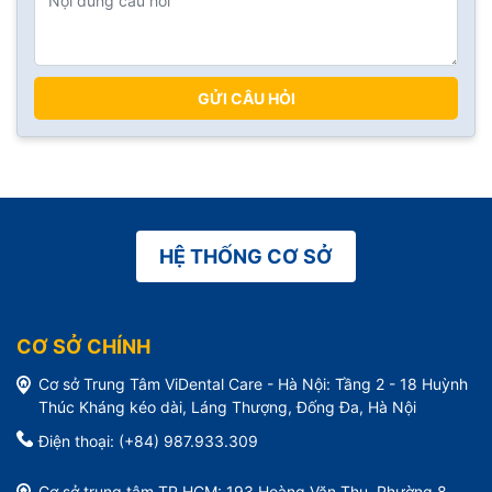
GỬI CÂU HỎI
HỆ THỐNG CƠ SỞ
CƠ SỞ CHÍNH
Cơ sở Trung Tâm ViDental Care - Hà Nội: Tầng 2 - 18 Huỳnh
Thúc Kháng kéo dài, Láng Thượng, Đống Đa, Hà Nội
Điện thoại: (+84) 987.933.309
Cơ sở trung tâm TP.HCM: 193 Hoàng Văn Thụ, Phường 8,