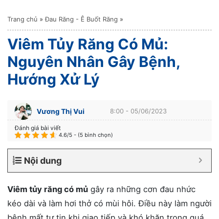
Trang chủ
»
Đau Răng - Ê Buốt Răng
»
Viêm Tủy Răng Có Mủ:
Nguyên Nhân Gây Bệnh,
Hướng Xử Lý
Vương Thị Vui
8:00 - 05/06/2023
Đánh giá bài viết
4.6/5 - (5 bình chọn)
Nội dung
Viêm tủy răng có mủ
gây ra những cơn đau nhức
kéo dài và làm hơi thở có mùi hôi. Điều này làm người
bệnh mất tự tin khi giao tiếp và khó khăn trong quá