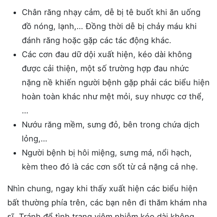
Chân răng nhạy cảm, dễ bị tê buốt khi ăn uống
đồ nóng, lạnh,… Đồng thời dễ bị chảy máu khi
đánh răng hoặc gặp các tác động khác.
Các cơn đau dữ dội xuất hiện, kéo dài không
được cải thiện, một số trường hợp đau nhức
nặng nề khiến người bệnh gặp phải các biểu hiện
hoàn toàn khác như mệt mỏi, suy nhược cơ thể,
…
Nướu răng mềm, sưng đỏ, bên trong chứa dịch
lỏng,…
Người bệnh bị hôi miệng, sưng má, nổi hạch,
kèm theo đó là các cơn sốt từ cả nặng cả nhẹ.
Nhìn chung, ngay khi thấy xuất hiện các biểu hiện
bất thường phía trên, các bạn nên đi thăm khám nha
sĩ. Tránh để tình trạng viêm nhiễm kéo dài không