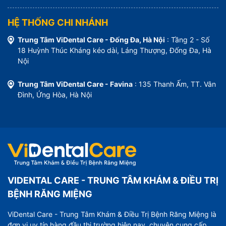
HỆ THỐNG CHI NHÁNH
Trung Tâm ViDental Care - Đống Đa, Hà Nội
: Tầng 2 - Số
18 Huỳnh Thúc Kháng kéo dài, Láng Thượng, Đống Đa, Hà
Nội
Trung Tâm ViDental Care - Favina
: 135 Thanh Ấm, TT. Vân
Đình, Ứng Hòa, Hà Nội
VIDENTAL CARE - TRUNG TÂM KHÁM & ĐIỀU TRỊ
BỆNH RĂNG MIỆNG
ViDental Care - Trung Tâm Khám & Điều Trị Bệnh Răng Miệng là
đơn vị uy tín hàng đầu thị trường hiện nay, chuyên cung cấp