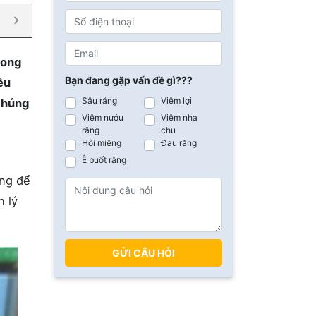
rong
Bạn đang gặp vấn đề gì???
ều
Sâu răng
Viêm lợi
 chúng
Viêm nướu
Viêm nha
răng
chu
Hôi miệng
Đau răng
Ê buốt răng
ùng để
h lý
GỬI CÂU HỎI