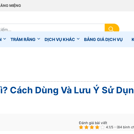
RĂNG MIỆNG
N
TRÁM RĂNG
DỊCH VỤ KHÁC
BẢNG GIÁ DỊCH VỤ
Gì? Cách Dùng Và Lưu Ý Sử Dụ
Đánh giá bài viết
4.1/5 - (84 bình 