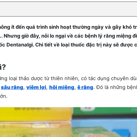
ông ít đến quá trình sinh hoạt thường ngày và gây khó t
…. Nhưng giờ đây, nỗi lo ngại về các bệnh lý răng miệng đ
ốc Dentanalgi. Chi tiết về loại thuốc đặc trị này sẽ được
ì?
ững loại thảo dược từ thiên nhiên, có tác dụng chuyên d
ư
sâu răng
,
viêm lợi
,
hôi miệng
,
ê răng
. Đó là những bện
lớn.