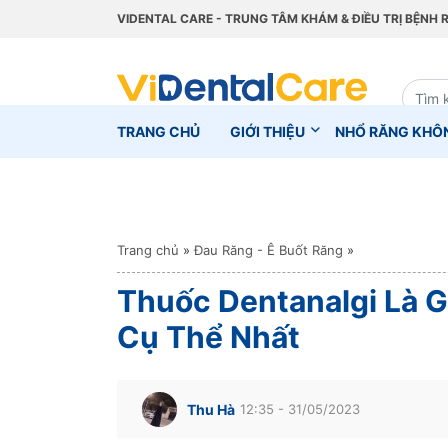
VIDENTAL CARE - TRUNG TÂM KHÁM & ĐIỀU TRỊ BỆNH 
TRANG CHỦ
GIỚI THIỆU
NHỔ RĂNG KHÔ
Trang chủ
»
Đau Răng - Ê Buốt Răng
»
Thuốc Dentanalgi Là 
Cụ Thể Nhất
Thu Hà
12:35 - 31/05/2023