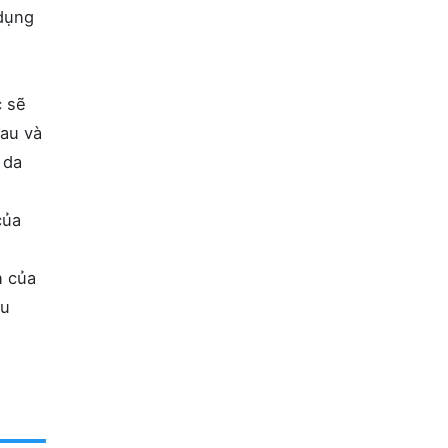
 dụng
c sẽ
đau và
 da
của
n của
âu