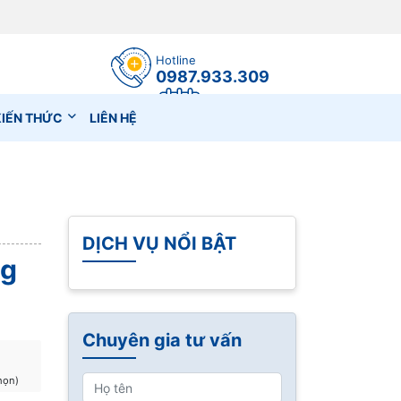
Hotline
0987.933.309
Đặt lịch hẹn
KIẾN THỨC
LIÊN HỆ
DỊCH VỤ NỔI BẬT
ng
Chuyên gia tư vấn
chọn)