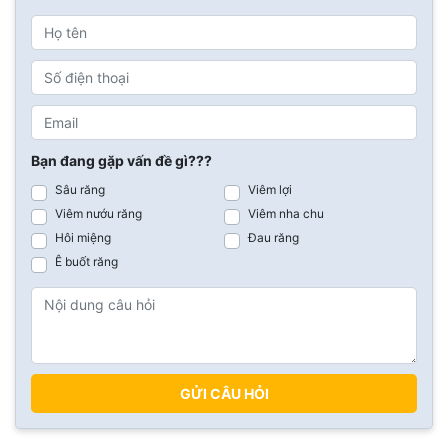
Bạn đang gặp vấn đề gì???
Sâu răng
Viêm lợi
Viêm nướu răng
Viêm nha chu
Hôi miệng
Đau răng
Ê buốt răng
GỬI CÂU HỎI