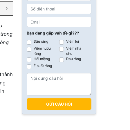
u
Bạn đang gặp vấn đề gì???
 trong
Sâu răng
Viêm lợi
hông
Viêm nướu
Viêm nha
răng
chu
Hôi miệng
Đau răng
Ê buốt răng
 thành
ang
in
GỬI CÂU HỎI