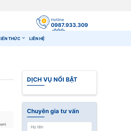
Hotline
0987.933.309
Đặt lịch hẹn
KIẾN THỨC
LIÊN HỆ
DỊCH VỤ NỔI BẬT
Chuyên gia tư vấn
họn)