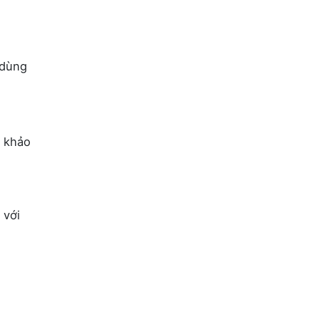
 dùng
m khảo
 với