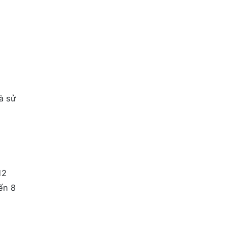
à sử
12
ến 8