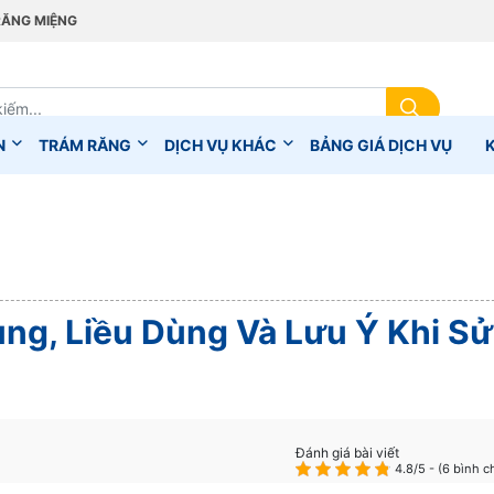
RĂNG MIỆNG
N
TRÁM RĂNG
DỊCH VỤ KHÁC
BẢNG GIÁ DỊCH VỤ
ng, Liều Dùng Và Lưu Ý Khi Sử
Đánh giá bài viết
4.8/5 - (6 bình c