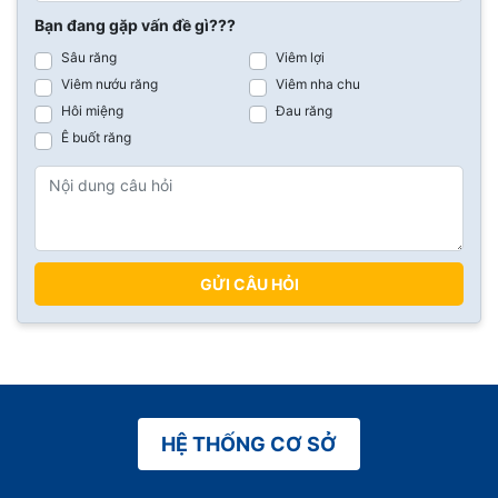
Bạn đang gặp vấn đề gì???
Sâu răng
Viêm lợi
Viêm nướu răng
Viêm nha chu
Hôi miệng
Đau răng
Ê buốt răng
GỬI CÂU HỎI
HỆ THỐNG CƠ SỞ