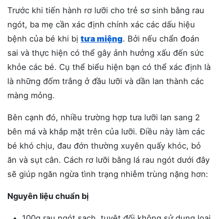
Trước khi tiến hành rơ lưỡi cho trẻ sơ sinh bằng rau
ngót, ba mẹ cần xác định chính xác các dấu hiệu
bệnh của bé khi bị
tưa miệng
. Bởi nếu chẩn đoán
sai và thực hiện có thể gây ảnh hưởng xấu đến sức
khỏe các bé. Cụ thể biểu hiện bạn có thể xác định là
là những đốm trắng ở đầu lưỡi và dần lan thành các
màng mỏng.
Bên cạnh đó, nhiều trường hợp tưa lưỡi lan sang 2
bên má và khắp mặt trên của lưỡi. Điều này làm các
bé khó chịu, đau đớn thường xuyên quấy khóc, bỏ
ăn và sụt cân. Cách rơ lưỡi bằng lá rau ngót dưới đây
sẽ giúp ngăn ngừa tình trạng nhiễm trùng nặng hơn:
Nguyên liệu chuẩn bị
100g rau ngót sạch, tuyệt đối không sử dụng loại