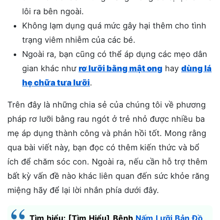
lôi ra bên ngoài.
Không lạm dụng quá mức gây hại thêm cho tình
trạng viêm nhiễm của các bé.
Ngoài ra, bạn cũng có thể áp dụng các mẹo dân
gian khác như
rơ lưỡi bằng mật ong
hay
dùng lá
hẹ chữa tưa lưỡi
.
Trên đây là những chia sẻ của chúng tôi về phương
pháp rơ lưỡi bằng rau ngót ở trẻ nhỏ được nhiều ba
mẹ áp dụng thành công và phản hồi tốt. Mong rằng
qua bài viết này, bạn đọc có thêm kiến thức và bổ
ích để chăm sóc con. Ngoài ra, nếu cần hỗ trợ thêm
bất kỳ vấn đề nào khác liên quan đến sức khỏe răng
miệng hãy để lại lời nhắn phía dưới đây.
Tìm hiểu: [Tìm Hiểu] Bệnh
Nấm Lưỡi Bản Đồ