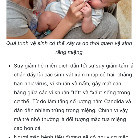
Quá trình vệ sinh có thể xảy ra do thói quen vệ sinh
răng miệng
Suy giảm hệ miễn dịch dẫn tới sự suy giảm tấm lá
chắn đẩy lùi các sinh vật xâm nhập có hại, chẳng
hạn như virus, vi khuẩn và nấm, gây mất cân
bằng giữa các vi khuẩn “tốt” và “xấu” sống trong
cơ thể. Từ đó làm tăng số lượng nấm Candida và
dẫn đến nhiễm trùng trong miệng. Chính vì vậy
mà trẻ nhỏ thường là đối tượng mắc tưa miệng
cao hơn cả.
Người mắc bệnh tiểu đường sẽ có nguy cơ mắc