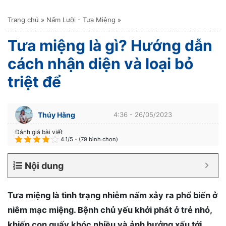
Trang chủ
»
Nấm Lưỡi - Tưa Miệng
»
Tưa miệng là gì? Hướng dẫn
cách nhận diện và loại bỏ
triệt để
Thúy Hằng
4:36 - 26/05/2023
Đánh giá bài viết
4.1/5 - (79 bình chọn)
Nội dung
Tưa miệng là tình trạng nhiễm nấm xảy ra phổ biến ở
niêm mạc miệng. Bệnh chủ yếu khởi phát ở trẻ nhỏ,
khiến con quấy khóc nhiều và ảnh hưởng xấu tới