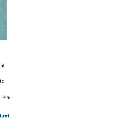
hi
ác
 răng,
 lười