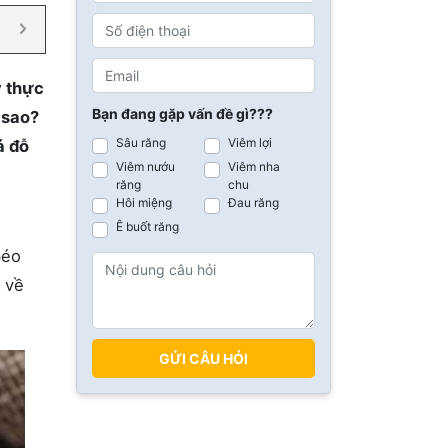
y thực
Bạn đang gặp vấn đề gì???
 sao?
Sâu răng
Viêm lợi
á đỗ
Viêm nướu
Viêm nha
răng
chu
Hôi miệng
Đau răng
Ê buốt răng
béo
 về
GỬI CÂU HỎI