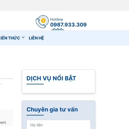
Hotline
0987.933.309
Đặt lịch hẹn
KIẾN THỨC
LIÊN HỆ
DỊCH VỤ NỔI BẬT
Ý
Chuyên gia tư vấn
chọn)