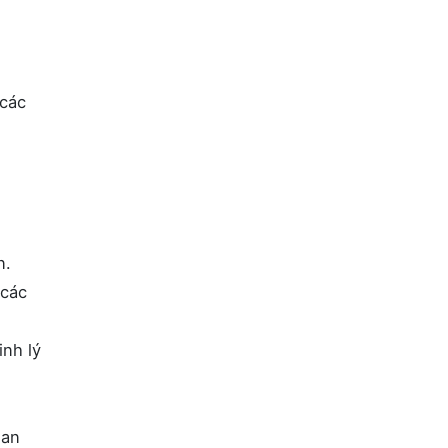
 các
n.
 các
inh lý
ian