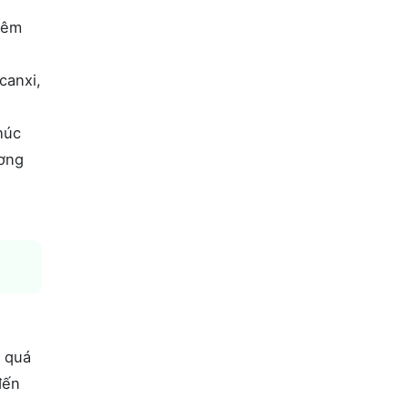
iêm
canxi,
húc
ương
o quá
đến