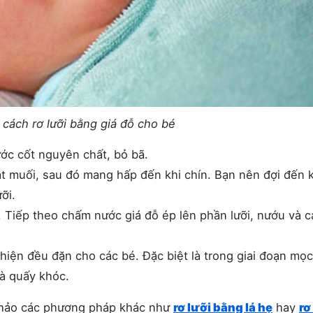
cách rơ lưỡi bằng giá đỗ cho bé
ước cốt nguyên chất, bỏ bã.
ạt muối, sau đó mang hấp đến khi chín. Bạn nên đợi đến k
ỡi.
 Tiếp theo chấm nước giá đỗ ép lên phần lưỡi, nướu và c
 hiện đều đặn cho các bé. Đặc biệt là trong giai đoạn mọc
và quấy khóc.
khảo các phương pháp khác như
rơ lưỡi bằng lá hẹ
hay
rơ