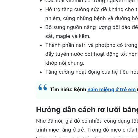
Các loại vitamin có trong nguyên liệu
Hỗ trợ tăng cường sức đề kháng cho t
nhiễm, cùng những bệnh về đường hô
Bổ sung nguồn năng lượng dồi dào để 
sắt, magie và kẽm.
Thành phần natri và photpho có trong
đẩy tuyến nước bọt hoạt động tốt hơn
khớp nói chung.
Tăng cường hoạt động của hệ tiêu hóa, 
Tìm hiểu: Bệnh
nấm miệng ở trẻ em
Hướng dẫn cách rơ lưỡi bằn
Như đã nói, giá đỗ có nhiều công dụng tốt
trình mọc răng ở trẻ. Trong đó mẹo chữa h