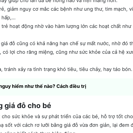
 này giúp cho làn da bé hồng hào và mịn màng hơn.
rẻ, giảm nguy cơ mắc các bệnh như ung thư, tim mạch, v
 hấp,…
trẻ hoạt động nhờ vào hàm lượng lớn các hoạt chất như 
 giá đỗ cũng có khả năng hạn chế sự mất nước, nhờ đó t
, có lợi cho răng miệng, cũng như sức khỏe của cả hệ x
tránh xảy ra tình trạng khó tiêu, tiêu chảy, hay táo bón.
nguy hiểm như thế nào? Cách điều trị
g giá đỗ cho bé
 cho sức khỏe và sự phát triển của các bé, hỗ trợ tốt ch
ạ sốt với cách rơ lưỡi bằng giá đỗ vừa đơn giản, lại đem 