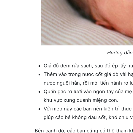
Hướng dẫn 
Giá đỗ đem rửa sạch, sau đó ép lấy n
Thêm vào trong nước cốt giá đỗ vài h
nước nguội hẳn, rồi mới tiến hành rơ lư
Quấn gạc rơ lưỡi vào ngón tay của mẹ.
khu vực xung quanh miệng con.
Với mẹo này các bạn nên kiên trì thực
giúp các bé không đau sốt, khó chịu 
Bên cạnh đó, các bạn cũng có thể tham 