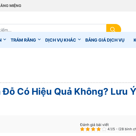
RĂNG MIỆNG
N
TRÁM RĂNG
DỊCH VỤ KHÁC
BẢNG GIÁ DỊCH VỤ
á Đỗ Có Hiệu Quả Không? Lưu 
Đánh giá bài viết
4.1/5 - (28 bình 