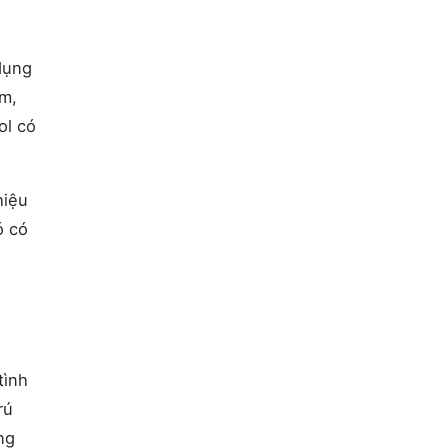
 dụng
êm,
ol có
hiệu
ó có
tình
rú
ng