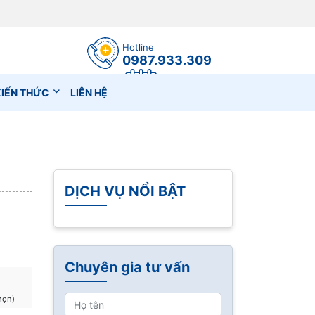
Hotline
0987.933.309
Đặt lịch hẹn
KIẾN THỨC
LIÊN HỆ
DỊCH VỤ NỔI BẬT
Chuyên gia tư vấn
họn)