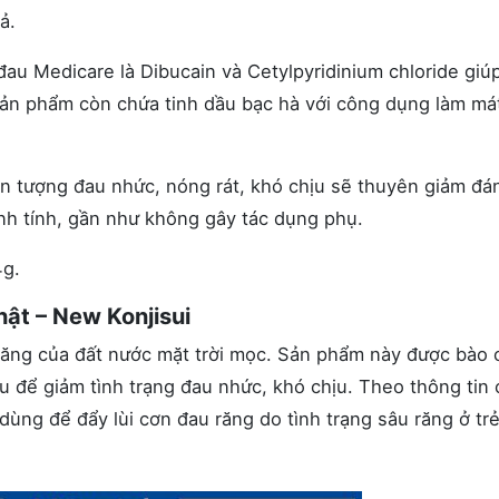
ả.
au Medicare là Dibucain và Cetylpyridinium chloride giú
sản phẩm còn chứa tinh dầu bạc hà với công dụng làm má
ện tượng đau nhức, nóng rát, khó chịu sẽ thuyên giảm đá
ành tính, gần như không gây tác dụng phụ.
4g.
hật – New Konjisui
răng của đất nước mặt trời mọc. Sản phẩm này được bào 
âu để giảm tình trạng đau nhức, khó chịu. Theo thông tin
dùng để đẩy lùi cơn đau răng do tình trạng sâu răng ở tr