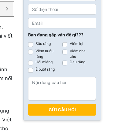
h.
Bạn đang gặp vấn đề gì???
i viết
Sâu răng
Viêm lợi
Viêm nướu
Viêm nha
răng
chu
Hôi miệng
Đau răng
tính
Ê buốt răng
m nổi
GỬI CÂU HỎI
dụng
 Việt
 cho