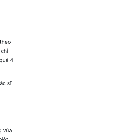
 theo
 chỉ
 quá 4
ác sĩ
g vừa
biệt