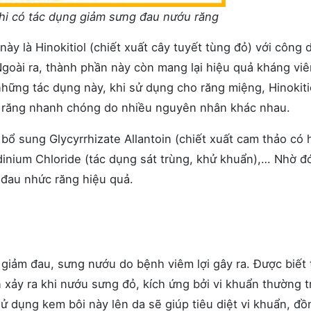
i có tác dụng giảm sưng đau nướu răng
ày là Hinokitiol (chiết xuất cây tuyết tùng đỏ) với công
goài ra, thành phần này còn mang lại hiệu quả kháng vi
hững tác dụng này, khi sử dụng cho răng miệng, Hinokiti
 răng nhanh chóng do nhiều nguyên nhân khác nhau.
ổ sung Glycyrrhizate Allantoin (chiết xuất cam thảo có 
dinium Chloride (tác dụng sát trùng, khử khuẩn),… Nhờ đ
 đau nhức răng hiệu quả.
giảm đau, sưng nướu do bệnh viêm lợi gây ra. Được biết 
n xảy ra khi nướu sưng đỏ, kích ứng bởi vi khuẩn thường t
ử dụng kem bôi này lên da sẽ giúp tiêu diệt vi khuẩn, đồ