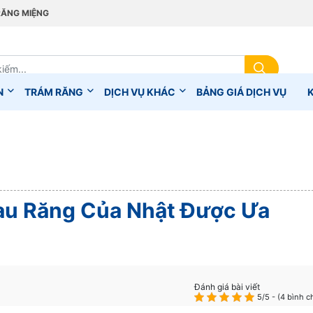
RĂNG MIỆNG
N
TRÁM RĂNG
DỊCH VỤ KHÁC
BẢNG GIÁ DỊCH VỤ
au Răng Của Nhật Được Ưa
Đánh giá bài viết
5/5 - (4 bình c