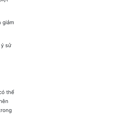
n giảm
 ý sử
có thể
 nên
trong