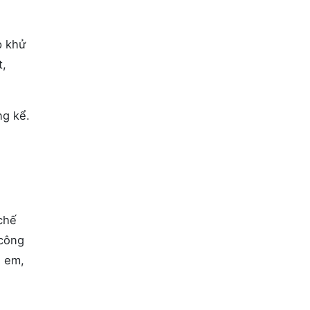
p khử
t,
ng kể.
chế
 công
ẻ em,