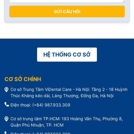
GỬI CÂU HỎI
HỆ THỐNG CƠ SỞ
CƠ SỞ CHÍNH
Cơ sở Trung Tâm ViDental Care - Hà Nội: Tầng 2 - 18 Huỳnh
Thúc Kháng kéo dài, Láng Thượng, Đống Đa, Hà Nội
Điện thoại: (+84) 987.933.309
Cơ sở trung tâm TP.HCM: 193 Hoàng Văn Thụ, Phường 8,
Quận Phú Nhuận, TP. HCM