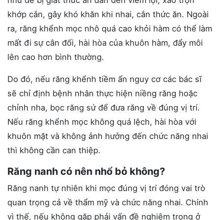
như dễ bị giắt thức ăn dẫn đến viêm lợi, xáo trộn
khớp cắn, gây khó khăn khi nhai, cắn thức ăn. Ngoài
ra, răng khểnh mọc nhô quá cao khỏi hàm có thể làm
mất đi sự cân đối, hài hòa của khuôn hàm, đẩy môi
lên cao hơn bình thường.
Do đó, nếu răng khểnh tiềm ẩn nguy cơ các bác sĩ
sẽ chỉ định bệnh nhân thực hiện niềng răng hoặc
chỉnh nha, bọc răng sứ để đưa răng về đúng vị trí.
Nếu răng khểnh mọc không quá lệch, hài hòa với
khuôn mặt và không ảnh hưởng đến chức năng nhai
thì không cần can thiệp.
Răng nanh có nên nhổ bỏ không?
Răng nanh tự nhiên khi mọc đúng vị trí đóng vai trò
quan trọng cả về thẩm mỹ và chức năng nhai. Chính
vì thế, nếu không gặp phải vấn đề nghiêm trọng ở