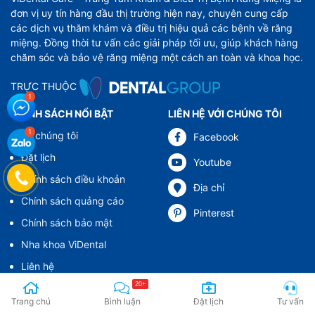
đơn vị uy tín hàng đầu thị trường hiện nay, chuyên cung cấp
các dịch vụ thăm khám và điều trị hiệu quả các bệnh về răng
miệng. Đồng thời tư vấn các giải pháp tối ưu, giúp khách hàng
chăm sóc và bảo vệ răng miệng một cách an toàn và khoa học.
TRỰC THUỘC
CHÍNH SÁCH NỔI BẬT
LIÊN HỆ VỚI CHÚNG TÔI
Về chúng tôi
Facebook
Đặt lịch
Youtube
Chính sách điều khoản
Địa chỉ
Chính sách quảng cáo
Pinterest
Chính sách bảo mật
Nha khoa ViDental
Liên hệ
20+
0987 933 309
Trang chủ
Bình luận
Đặt lịch
Tư vấn