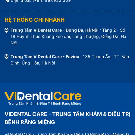
Điện thoại: (+84) 987.933.309
HỆ THỐNG CHI NHÁNH
Trung Tâm ViDental Care - Đống Đa, Hà Nội
: Tầng 2 - Số
18 Huỳnh Thúc Kháng kéo dài, Láng Thượng, Đống Đa, Hà
Nội
Trung Tâm ViDental Care - Favina
: 135 Thanh Ấm, TT. Vân
Đình, Ứng Hòa, Hà Nội
VIDENTAL CARE - TRUNG TÂM KHÁM & ĐIỀU TRỊ
BỆNH RĂNG MIỆNG
ViDental Care - Trung Tâm Khám & Điều Trị Bệnh Răng Miệng là