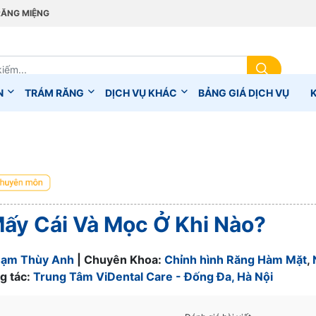
RĂNG MIỆNG
N
TRÁM RĂNG
DỊCH VỤ KHÁC
BẢNG GIÁ DỊCH VỤ
ấy Cái Và Mọc Ở Khi Nào?
hạm Thùy Anh
| Chuyên Khoa:
Chỉnh hình Răng Hàm Mặt
,
g tác:
Trung Tâm ViDental Care - Đống Đa, Hà Nội