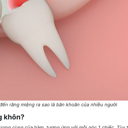
đến răng miệng ra sao là băn khoăn của nhiều người
g khôn?
 trong cùng của hàm, tương ứng với mỗi góc 1 chiếc. Tùy 