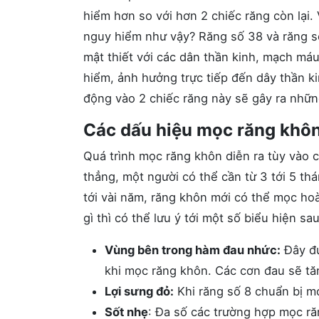
hiểm hơn so với hơn 2 chiếc răng còn lại. 
nguy hiểm như vậy? Răng số 38 và răng số
mật thiết với các dân thần kinh, mạch má
hiểm, ảnh hưởng trực tiếp đến dây thần k
động vào 2 chiếc răng này sẽ gây ra nhữ
Các dấu hiệu mọc răng khô
Quá trình mọc răng khôn diễn ra tùy vào 
thẳng, một người có thể cần từ 3 tới 5 th
tới vài năm, răng khôn mới có thể mọc ho
gì thì có thể lưu ý tới một số biểu hiện sau
Vùng bên trong hàm đau nhức:
Đây đư
khi mọc răng khôn. Các cơn đau sẽ tă
Lợi sưng đỏ:
Khi răng số 8 chuẩn bị mọ
Sốt nhẹ
: Đa số các trường hợp mọc r