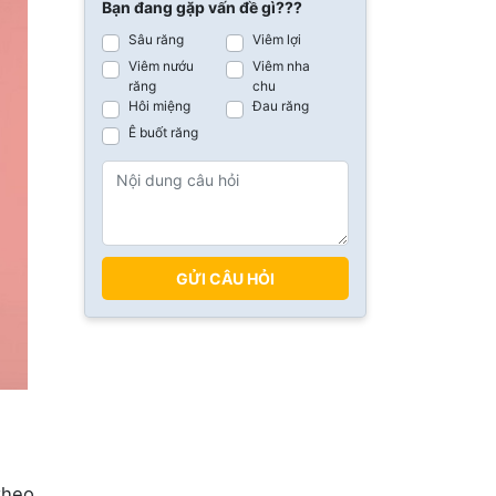
Bạn đang gặp vấn đề gì???
Sâu răng
Viêm lợi
Viêm nướu
Viêm nha
răng
chu
Hôi miệng
Đau răng
Ê buốt răng
GỬI CÂU HỎI
theo