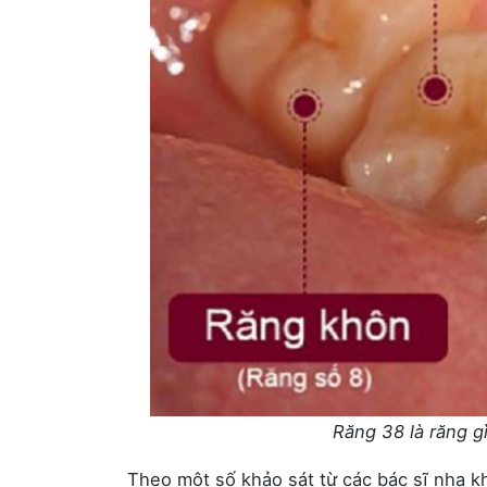
Răng 38 là răng gì
Theo một số khảo sát từ các bác sĩ nha k