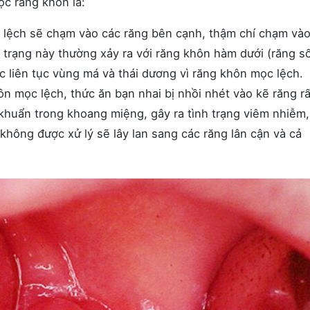
c răng khôn là:
 lệch sẽ chạm vào các răng bên cạnh, thậm chí chạm và
 trạng này thường xảy ra với răng khôn hàm dưới (răng s
 liên tục vùng má và thái dương vì răng khôn mọc lệch.
ôn mọc lệch, thức ăn bạn nhai bị nhồi nhét vào kẽ răng r
i khuẩn trong khoang miệng, gây ra tình trạng viêm nhiễm
 không được xử lý sẽ lây lan sang các răng lân cận và cả