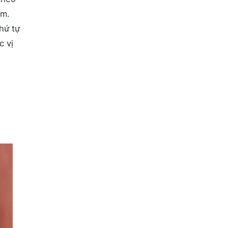
ểm.
hứ tự
c vị