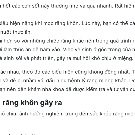
 hết các cơn sốt này thường nhẹ và qua nhanh. Rất hiế
iểu hiện nặng khi mọc răng khôn. Lúc này, bạn có thể c
 nuốt thức ăn.
i hơn so với những chiếc răng khác nên trong quá trình 
ợi làm thức ăn dễ bám vào. Việc vệ sinh ở góc trong của 
ễ sinh sôi và phát triển, gây ra mùi hôi khó chịu ở miệng.
khác nhau, theo đó các biểu hiện cũng không đồng nhất. 
ồ và dễ bị nhầm với dấu hiệu bệnh lý răng miệng khác. D
 bạn nên đến khám nha khoa để được kiểm tra và tư vấn cụ
 răng khôn gây ra
hó chịu, ảnh hưởng nghiêm trọng đến sức khỏe răng miệ