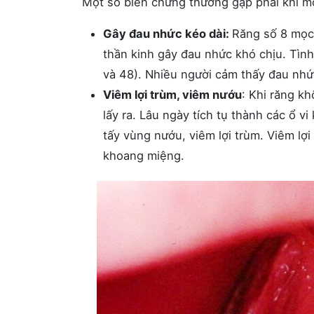
Một số biến chứng thường gặp phải khi mọ
Gây đau nhức kéo dài:
Răng số 8 mọc
thần kinh gây đau nhức khó chịu. Tình
và 48). Nhiều người cảm thấy đau nhức
Viêm lợi trùm, viêm nướu
: Khi răng kh
lấy ra. Lâu ngày tích tụ thành các ổ v
tấy vùng nướu, viêm lợi trùm. Viêm lợi
khoang miệng.