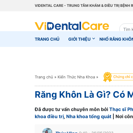
VIDENTAL CARE - TRUNG TÂM KHÁM & ĐIỀU TRỊ BỆNH 
TRANG CHỦ
GIỚI THIỆU
NHỔ RĂNG KHÔ
Trang chủ
»
Kiến Thức Nha Khoa
»
Răng Khôn Là Gì? Có M
Đã được tư vấn chuyên môn bởi
Thạc sĩ P
khoa điều trị
,
Nha khoa tổng quát
| Nơi côn
0:40 - 26/05/2023