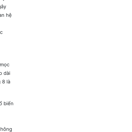
gây
an hệ
ác
 mọc
o dài
 8 là
ổ biến
không