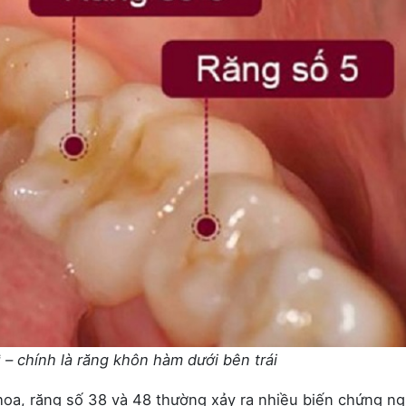
 – chính là răng khôn hàm dưới bên trái
hoa, răng số 38 và 48 thường xảy ra nhiều biến chứng n