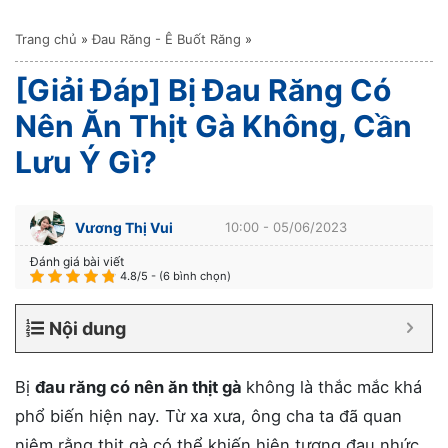
Trang chủ
»
Đau Răng - Ê Buốt Răng
»
[Giải Đáp] Bị Đau Răng Có
Nên Ăn Thịt Gà Không, Cần
Lưu Ý Gì?
Vương Thị Vui
10:00 - 05/06/2023
Đánh giá bài viết
4.8/5 - (6 bình chọn)
Nội dung
Bị
đau răng có nên ăn thịt gà
không là thắc mắc khá
phổ biến hiện nay. Từ xa xưa, ông cha ta đã quan
niệm rằng thịt gà có thể khiến hiện tượng đau nhức