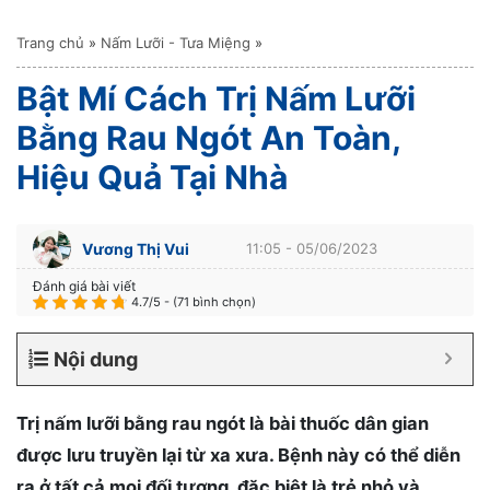
Trang chủ
»
Nấm Lưỡi - Tưa Miệng
»
Bật Mí Cách Trị Nấm Lưỡi
Bằng Rau Ngót An Toàn,
Hiệu Quả Tại Nhà
Vương Thị Vui
11:05 - 05/06/2023
Đánh giá bài viết
4.7/5 - (71 bình chọn)
Nội dung
Trị nấm lưỡi bằng rau ngót là bài thuốc dân gian
được lưu truyền lại từ xa xưa. Bệnh này có thể diễn
ra ở tất cả mọi đối tượng, đặc biệt là trẻ nhỏ và