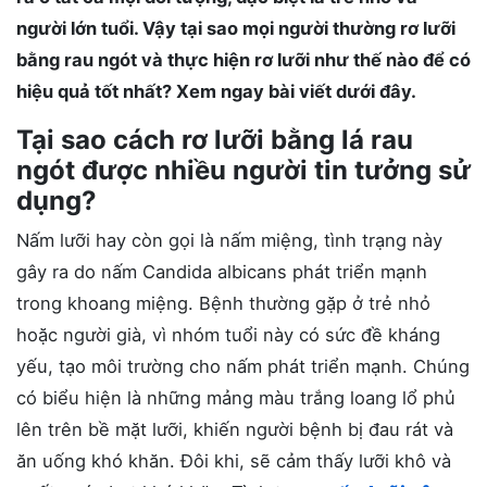
người lớn tuổi. Vậy tại sao mọi người thường rơ lưỡi
bằng rau ngót và thực hiện rơ lưỡi như thế nào để có
hiệu quả tốt nhất? Xem ngay bài viết dưới đây.
Tại sao cách rơ lưỡi bằng lá rau
ngót được nhiều người tin tưởng sử
dụng?
Nấm lưỡi hay còn gọi là nấm miệng, tình trạng này
gây ra do nấm Candida albicans phát triển mạnh
trong khoang miệng. Bệnh thường gặp ở trẻ nhỏ
hoặc người già, vì nhóm tuổi này có sức đề kháng
yếu, tạo môi trường cho nấm phát triển mạnh. Chúng
có biểu hiện là những mảng màu trắng loang lổ phủ
lên trên bề mặt lưỡi, khiến người bệnh bị đau rát và
ăn uống khó khăn. Đôi khi, sẽ cảm thấy lưỡi khô và