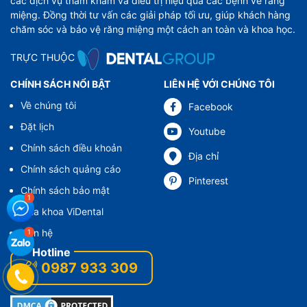
các dịch vụ thăm khám và điều trị hiệu quả các bệnh về răng
miệng. Đồng thời tư vấn các giải pháp tối ưu, giúp khách hàng
chăm sóc và bảo vệ răng miệng một cách an toàn và khoa học.
TRỰC THUỘC
CHÍNH SÁCH NỔI BẬT
LIÊN HỆ VỚI CHÚNG TÔI
Về chúng tôi
Facebook
Đặt lịch
Youtube
Chính sách điều khoản
Địa chỉ
Chính sách quảng cáo
Pinterest
Chính sách bảo mật
Nha khoa ViDental
Liên hệ
0987 933 309