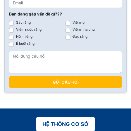
Bạn đang gặp vấn đề gì???
Sâu răng
Viêm lợi
Viêm nướu răng
Viêm nha chu
Hôi miệng
Đau răng
Ê buốt răng
GỬI CÂU HỎI
HỆ THỐNG CƠ SỞ