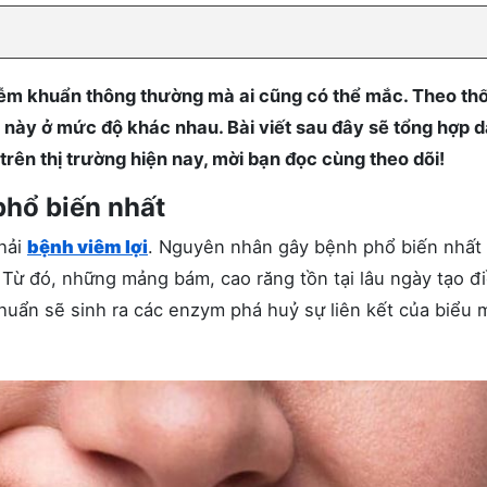
hiễm khuẩn thông thường mà ai cũng có thể mắc. Theo th
ý này ở mức độ khác nhau. Bài viết sau đây sẽ tổng hợp 
trên thị trường hiện nay, mời bạn đọc cùng theo dõi!
phổ biến nhất
phải
bệnh viêm lợi
. Nguyên nhân gây bệnh phổ biến nhất
 Từ đó, những mảng bám, cao răng tồn tại lâu ngày tạo đ
khuẩn sẽ sinh ra các enzym phá huỷ sự liên kết của biểu