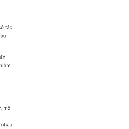
ó tác
sau
uẩn
 niêm
y, mỗi
h nhau