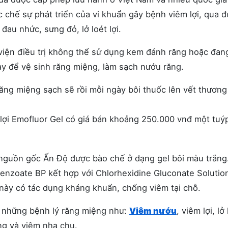
c chế sự phát triển của vi khuẩn gây bệnh viêm lợi, qua đ
đau nhức, sưng đỏ, lở loét lợi.
iện điều trị không thể sử dụng kem đánh răng hoặc đan
ày để vệ sinh răng miệng, làm sạch nướu răng.
ăng miệng sạch sẽ rồi mỗi ngày bôi thuốc lên vết thương
ợi Emofluor Gel có giá bán khoảng 250.000 vnđ một tuý
 nguồn gốc Ấn Độ được bào chế ở dạng gel bôi màu trắng
Benzoate BP kết hợp với Chlorhexidine Gluconate Solution
t này có tác dụng kháng khuẩn, chống viêm tại chỗ.
 những bệnh lý răng miệng như:
Viêm nướu
, viêm lợi, lở
ng và viêm nha chu.