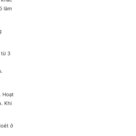
ó làm
g
 từ 3
p.
. Hoạt
. Khi
 loét ở