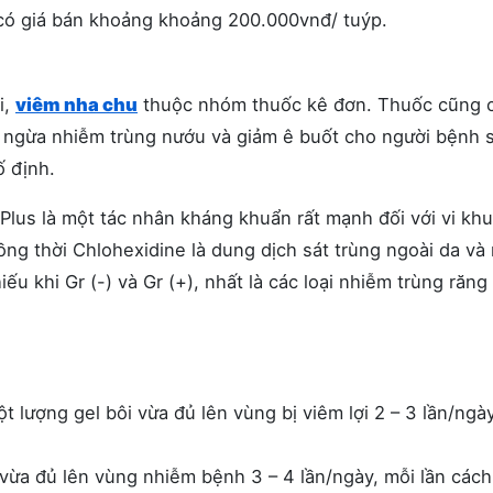
có giá bán khoảng khoảng 200.000vnđ/ tuýp.
i,
viêm nha chu
thuộc nhóm thuốc kê đơn. Thuốc cũng c
 ngừa nhiễm trùng nướu và giảm ê buốt cho người bệnh 
ố định.
Plus là một tác nhân kháng khuẩn rất mạnh đối với vi kh
ng thời Chlohexidine là dung dịch sát trùng ngoài da và
ếu khi Gr (-) và Gr (+), nhất là các loại nhiễm trùng răng
ột lượng gel bôi vừa đủ lên vùng bị viêm lợi 2 – 3 lần/ngà
 vừa đủ lên vùng nhiễm bệnh 3 – 4 lần/ngày, mỗi lần các