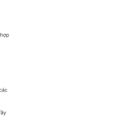
 hợp
i
các
rầy