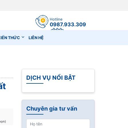
Hotline
0987.933.309
Đặt lịch hẹn
KIẾN THỨC
LIÊN HỆ
DỊCH VỤ NỔI BẬT
ất
Chuyên gia tư vấn
họn)