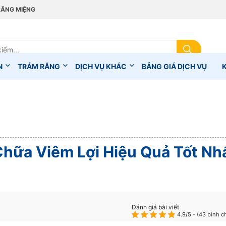
RĂNG MIỆNG
N
TRÁM RĂNG
DỊCH VỤ KHÁC
BẢNG GIÁ DỊCH VỤ
hữa Viêm Lợi Hiệu Quả Tốt Nh
Đánh giá bài viết
4.9/5 - (43 bình c