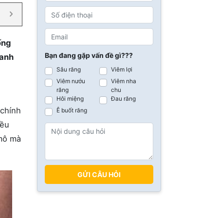
ống
Bạn đang gặp vấn đề gì???
danh
Sâu răng
Viêm lợi
Viêm nướu
Viêm nha
răng
chu
Hôi miệng
Đau răng
 chính
Ê buốt răng
iều
 mô mà
GỬI CÂU HỎI