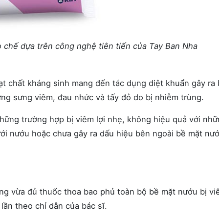
 chế dựa trên công nghệ tiên tiến của Tay Ban Nha
t chất kháng sinh mang đến tác dụng diệt khuẩn gây ra
hứng sưng viêm, đau nhức và tấy đỏ do bị nhiễm trùng.
những trường hợp bị viêm lợi nhẹ, không hiệu quả với nh
ưới nướu hoặc chưa gây ra dấu hiệu bên ngoài bề mặt nư
ợng vừa đủ thuốc thoa bao phủ toàn bộ bề mặt nướu bị vi
 lần theo chỉ dẫn của bác sĩ.