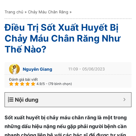
Trang chủ
»
Chảy Máu Chân Răng
»
Điều Trị Sốt Xuất Huyết Bị
Chảy Máu Chân Răng Như
Thế Nào?
Nguyễn Giang
11:09 - 05/06/2023
Đánh giá bài viết
4.9/5 - (79 bình chọn)
Nội dung
Sốt xuất huyết bị chảy máu chân răng là một trong
những dấu hiệu nặng nếu gặp phải người bệnh cần
nhanh chóng liên hệ với các bác sĩ để được tư vấn