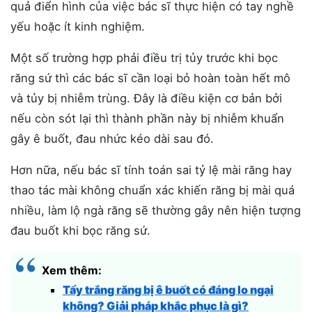
quả điển hình của việc bác sĩ thực hiện có tay nghề
yếu hoặc ít kinh nghiệm.
Một số trường hợp phải điều trị tủy trước khi bọc
răng sứ thì các bác sĩ cần loại bỏ hoàn toàn hết mô
và tủy bị nhiễm trùng. Đây là điều kiện cơ bản bởi
nếu còn sót lại thì thành phần này bị nhiễm khuẩn
gây ê buốt, đau nhức kéo dài sau đó.
Hơn nữa, nếu bác sĩ tính toán sai tỷ lệ mài răng hay
thao tác mài không chuẩn xác khiến răng bị mài quá
nhiều, làm lộ ngà răng sẽ thường gây nên hiện tượng
đau buốt khi bọc răng sứ.
Xem thêm:
Tẩy trắng răng bị ê buốt có đáng lo ngại
không? Giải pháp khắc phục là gì?