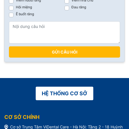
Viêm nướu răng
Viêm nha chu
Hôi miệng
Đau răng
Ê buốt răng
GỬI CÂU HỎI
HỆ THỐNG CƠ SỞ
CƠ SỞ CHÍNH
Cơ sở Trung Tâm ViDental Care - Hà Nội: Tầng 2 - 18 Huỳnh