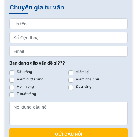
Chuyên gia tư vấn
Bạn đang gặp vấn đề gì???
Sâu răng
Viêm lợi
Viêm nướu răng
Viêm nha chu
Hôi miệng
Đau răng
Ê buốt răng
GỬI CÂU HỎI