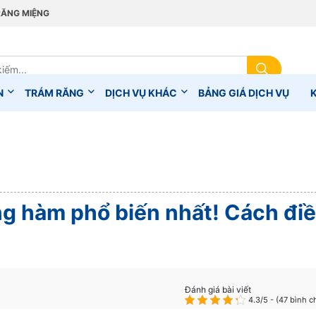
RĂNG MIỆNG
N
TRÁM RĂNG
DỊCH VỤ KHÁC
BẢNG GIÁ DỊCH VỤ
g hàm phổ biến nhất! Cách đi
Đánh giá bài viết
4.3/5 - (47 bình c