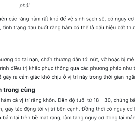
phải
 nên các răng hàm rất khó để vệ sinh sạch sẽ, có nguy cơ
y, tình trạng đau buốt răng hàm có thể là dấu hiệu bất th
ơng do tai nạn, chấn thương dẫn tới nứt, vỡ hoặc bị mẻ
trình điều trị khắc phục thông qua các phương pháp như 
gây ra cảm giác khó chịu ở vị trí này trong thời gian ngắ
 trong cùng
àm cả vị trí răng khôn. Đến độ tuổi từ 18 – 30, chúng b
, gây tác động tới vị trí bên cạnh. Đồng thời có nguy cơ 
 bám lại trên bề mặt răng, làm tăng nguy cơ đọng lại mả