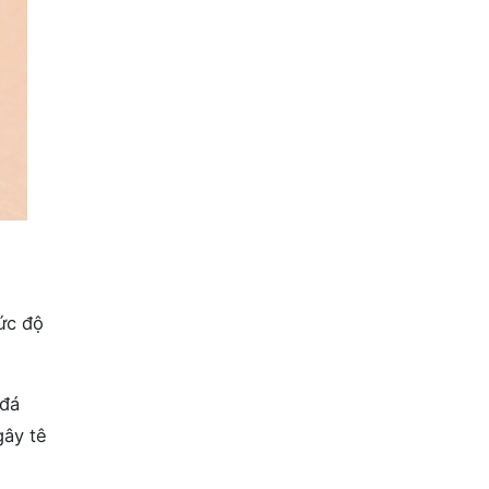
ức độ
 đá
gây tê