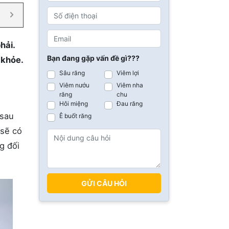
hải.
Bạn đang gặp vấn đề gì???
 khỏe.
Sâu răng
Viêm lợi
Viêm nướu
Viêm nha
răng
chu
Hôi miệng
Đau răng
 sau
Ê buốt răng
 sẽ có
g đối
GỬI CÂU HỎI