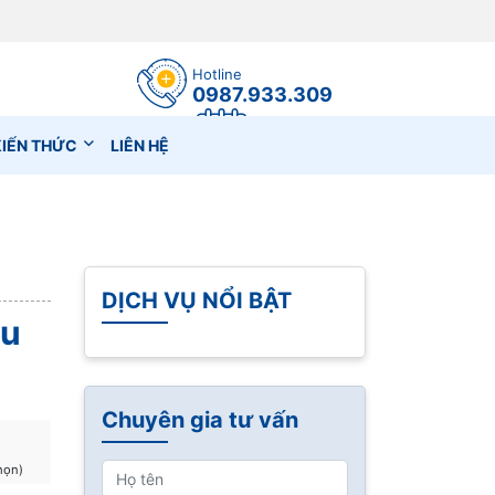
Hotline
0987.933.309
Đặt lịch hẹn
KIẾN THỨC
LIÊN HỆ
DỊCH VỤ NỔI BẬT
ều
Chuyên gia tư vấn
họn)