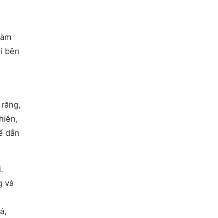
hàm
í bên
 răng,
hiên,
ể dẫn
.
g và
á,