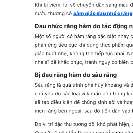
Khi bị viêm, lợi sẽ chuyển dần sang màu 
nướu thường có
cảm giác đau nhức răng
Đau nhức răng hàm do tác động n
Một số người có hàm răng đặc biệt nhạy 
phản ứng tiêu cực khi dùng thực phẩm quá
giác buốt nhẹ, không thể tiếp tục nhai. N
nha sĩ để khắc phục, tránh nguy cơ biến 
Bị đau răng hàm do sâu răng
Sâu răng là quá trình phá hủy khoáng và 
chủ yếu do các loại vi khuẩn bên trong k
sẽ tạo điều kiện để chúng sinh sôi và ho
men răng bên ngoài, sau đó tiến dần vào 
Do vị trí đặc thù tương đối khó phát hiện,
đoạn 3, 4 gây tổn thương các tổ chức bên 