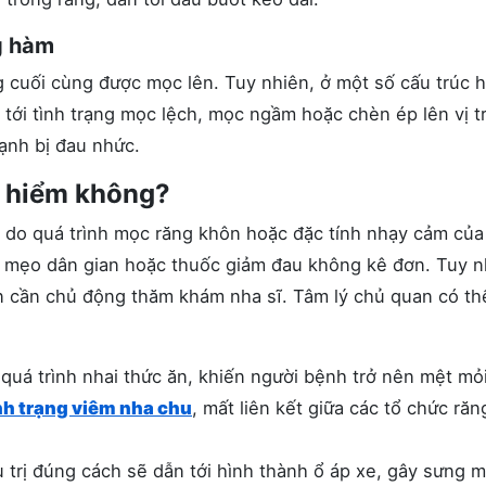
g hàm
g cuối cùng được mọc lên. Tuy nhiên, ở một số cấu trúc 
tới tình trạng mọc lệch, mọc ngầm hoặc chèn ép lên vị tr
ạnh bị đau nhức.
 hiểm không?
 do quá trình mọc răng khôn hoặc đặc tính nhạy cảm của
 mẹo dân gian hoặc thuốc giảm đau không kê đơn. Tuy n
n cần chủ động thăm khám nha sĩ. Tâm lý chủ quan có th
 quá trình nhai thức ăn, khiến người bệnh trở nên mệt mỏi
nh trạng viêm nha chu
, mất liên kết giữa các tổ chức răn
trị đúng cách sẽ dẫn tới hình thành ổ áp xe, gây sưng m