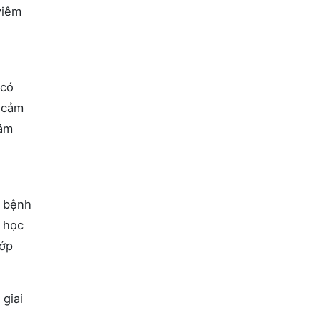
viêm
 có
ó cảm
hám
y bệnh
a học
lớp
 giai