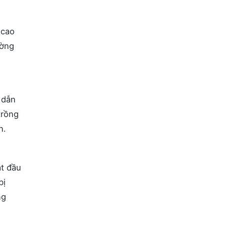
 cao
ường
 dẫn
trồng
n.
ắt đầu
bị
ng