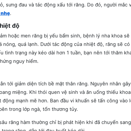
đỏ, sưng đau và tác động xấu tới răng. Do đó, người mắc 
 nhẹ
.
hiệt độ
cảm hoặc men răng bị yếu bẩm sinh, bệnh lý nha khoa sẽ
 nóng, quá lạnh. Dưới tác động của nhiệt độ, răng sẽ c
ếu tình trạng này kéo dài hơn 1 tuần, bạn nên tới thăm k
chứng nguy hiểm.
dẫn tới giảm diện tích bề mặt thân răng. Nguyên nhân gâ
hoang miệng. Khi thói quen vệ sinh và ăn uống thiếu kho
ạt động mạnh mẽ hơn. Ban đầu vi khuẩn sẽ tấn công vào 
bên trong lớp ngà, tổn thương tủy.
 sâu răng hàm thường chỉ bị phát hiện khi đã chuyển sang
trong răng, dẫn tới đau buốt kéo dài.