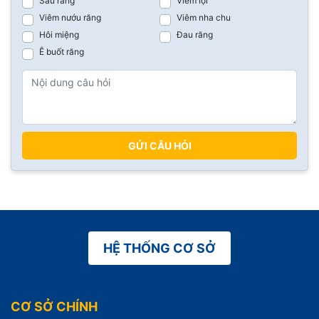
Sâu răng
Viêm lợi
Viêm nướu răng
Viêm nha chu
Hôi miệng
Đau răng
Ê buốt răng
GỬI CÂU HỎI
HỆ THỐNG CƠ SỞ
CƠ SỞ CHÍNH