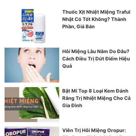
Thuốc Xịt Nhiệt Miệng Traful
Nhật Có Tốt Không? Thành
Phần, Giá Bán
Hôi Miệng Lâu Năm Do Đâu?
Cách Điều Trị Dứt Điểm Hiệu
Quả
Bật Mí Top 8 Loại Kem Đánh
Răng Trị Nhiệt Miệng Cho Cả
Gia Đình
Viên Trị Hôi Miệng Oropur: