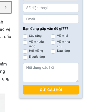
nh
Bạn đang gặp vấn đề gì???
iệc vệ
Sâu răng
Viêm lợi
u, dấu
Viêm nướu
Viêm nha
răng
chu
Hôi miệng
Đau răng
Ê buốt răng
 bám
ệng
trọng
GỬI CÂU HỎI