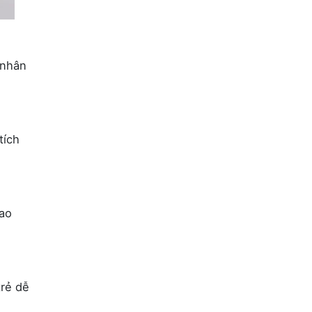
 nhân
tích
Cao
trẻ dễ