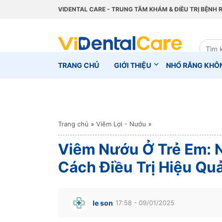
VIDENTAL CARE - TRUNG TÂM KHÁM & ĐIỀU TRỊ BỆNH 
TRANG CHỦ
GIỚI THIỆU
NHỔ RĂNG KHÔ
Trang chủ
»
Viêm Lợi - Nướu
»
Viêm Nướu Ở Trẻ Em: 
Cách Điều Trị Hiệu Qu
le son
17:58 - 09/01/2025