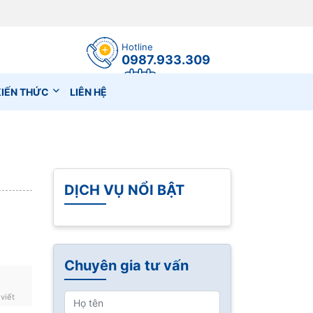
Hotline
0987.933.309
Đặt lịch hẹn
KIẾN THỨC
LIÊN HỆ
DỊCH VỤ NỔI BẬT
Chuyên gia tư vấn
 viết