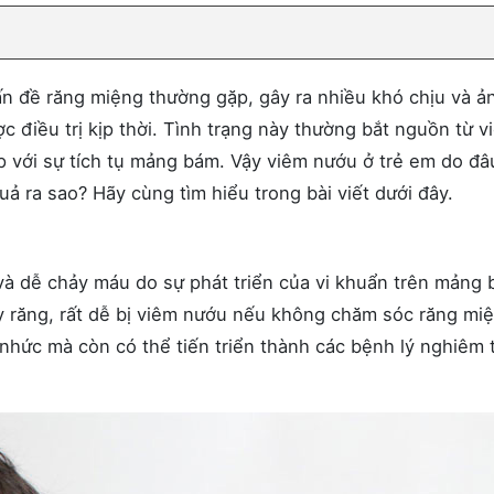
n đề răng miệng thường gặp, gây ra nhiều khó chịu và ả
 điều trị kịp thời. Tình trạng này thường bắt nguồn từ v
 với sự tích tụ mảng bám. Vậy viêm nướu ở trẻ em do đâ
quả ra sao? Hãy cùng tìm hiểu trong bài viết dưới đây.
 và dễ chảy máu do sự phát triển của vi khuẩn trên mảng
ay răng, rất dễ bị viêm nướu nếu không chăm sóc răng mi
hức mà còn có thể tiến triển thành các bệnh lý nghiêm 