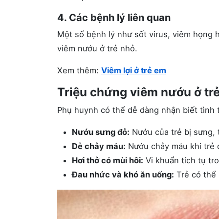
4. Các bệnh lý liên quan
Một số bệnh lý như sốt virus, viêm họng
viêm nướu ở trẻ nhỏ.
Xem thêm:
Viêm lợi ở trẻ em
Triệu chứng viêm nướu ở tr
Phụ huynh có thể dễ dàng nhận biết tình 
Nướu sưng đỏ:
Nướu của trẻ bị sưng, 
Dễ chảy máu:
Nướu chảy máu khi trẻ 
Hơi thở có mùi hôi:
Vi khuẩn tích tụ tr
Đau nhức và khó ăn uống:
Trẻ có thể 