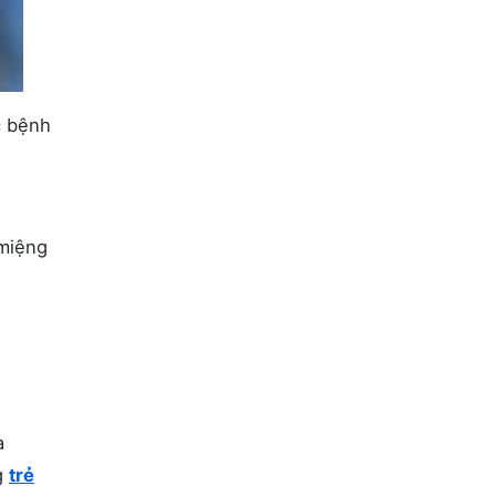
c bệnh
 miệng
a
g
trẻ