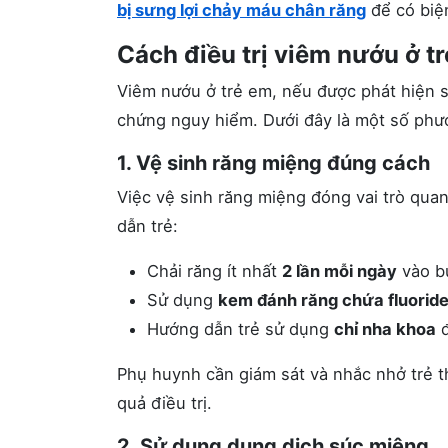
bị sưng lợi chảy máu chân răng
để có biệ
Cách điều trị viêm nướu ở t
Viêm nướu ở trẻ em, nếu được phát hiện s
chứng nguy hiểm. Dưới đây là một số phươ
1. Vệ sinh răng miệng đúng cách
Việc vệ sinh răng miệng đóng vai trò qua
dẫn trẻ:
Chải răng ít nhất
2 lần mỗi ngày
vào bu
Sử dụng
kem đánh răng chứa fluorid
Hướng dẫn trẻ sử dụng
chỉ nha khoa
đ
Phụ huynh cần giám sát và nhắc nhở trẻ 
quả điều trị.
2. Sử dụng dung dịch súc miệng