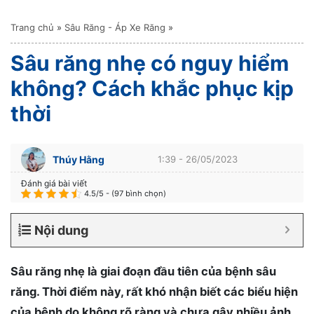
Trang chủ
»
Sâu Răng - Áp Xe Răng
»
Sâu răng nhẹ có nguy hiểm
không? Cách khắc phục kịp
thời
Thúy Hằng
1:39 - 26/05/2023
Đánh giá bài viết
4.5/5 - (97 bình chọn)
Nội dung
Sâu răng nhẹ là giai đoạn đầu tiên của bệnh sâu
răng. Thời điểm này, rất khó nhận biết các biểu hiện
của bệnh do không rõ ràng và chưa gây nhiều ảnh