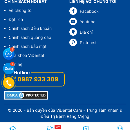
CHÍNH SÁCH NỔI BẬT
LIÊN HỆ VỚI CHÚNG TÔI
Về chúng tôi
Facebook
Đặt lịch
Youtube
Chính sách điều khoản
Địa chỉ
Chính sách quảng cáo
Pinterest
Chính sách bảo mật
Nha khoa ViDental
Liên hệ
0987 933 309
© 2026 - Bản quyền của
ViDental Care
- Trung Tâm Khám &
Điều Trị Bệnh Răng Miệng
20+