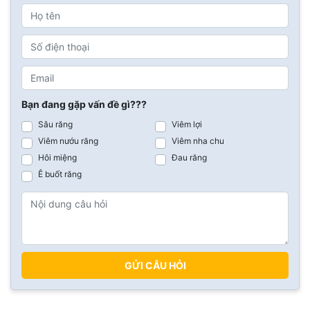
Bạn đang gặp vấn đề gì???
Sâu răng
Viêm lợi
Viêm nướu răng
Viêm nha chu
Hôi miệng
Đau răng
Ê buốt răng
GỬI CÂU HỎI