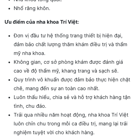
Nhổ răng khôn.
Ưu điểm của nha khoa Trí Việt:
Đơn vị đầu tư hệ thống trang thiết bị hiện đại,
đảm bảo chất lượng thăm khám điều trị và thẩm
mỹ nha khoa.
Không gian, cơ sở phòng khám được đánh giá
cao về độ thẩm mỹ, khang trang và sạch sẽ.
Quy trình vô khuẩn được đảm bảo thực hiện chặt
chẽ, mang đến sự an toàn cao nhất.
Luôn thấu hiểu, chia sẻ và hỗ trợ khách hàng tận
tình, chu đáo.
Trải qua nhiều năm hoạt động, nha khoa Trí Việt
luôn chỉn chu trong mỗi ca điều trị, mang lại trải
nghiệm tuyệt vời cho khách hàng.