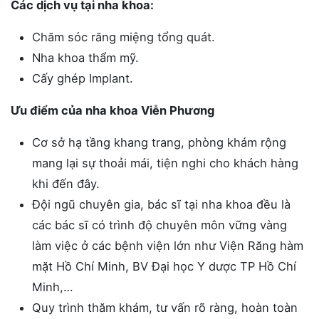
Các dịch vụ tại nha khoa:
Chăm sóc răng miệng tổng quát.
Nha khoa thẩm mỹ.
Cấy ghép Implant.
Ưu điểm của nha khoa Viễn Phương
Cơ sở hạ tầng khang trang, phòng khám rộng
mang lại sự thoải mái, tiện nghi cho khách hàng
khi đến đây.
Đội ngũ chuyên gia, bác sĩ tại nha khoa đều là
các bác sĩ có trình độ chuyên môn vững vàng
làm việc ở các bệnh viện lớn như Viện Răng hàm
mặt Hồ Chí Minh, BV Đại học Y dược TP Hồ Chí
Minh,…
Quy trình thăm khám, tư vấn rõ ràng, hoàn toàn