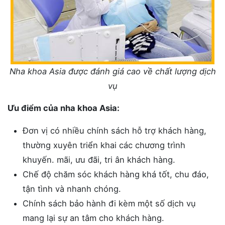
Nha khoa Asia được đánh giá cao về chất lượng dịch
vụ
Ưu điểm của nha khoa Asia:
Đơn vị có nhiều chính sách hỗ trợ khách hàng,
thường xuyên triển khai các chương trình
khuyến. mãi, ưu đãi, tri ân khách hàng.
Chế độ chăm sóc khách hàng khá tốt, chu đáo,
tận tình và nhanh chóng.
Chính sách bảo hành đi kèm một số dịch vụ
mang lại sự an tâm cho khách hàng.