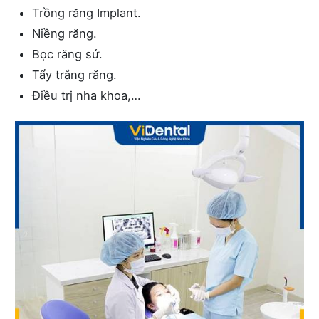
Trồng răng Implant.
Niềng răng.
Bọc răng sứ.
Tẩy trắng răng.
Điều trị nha khoa,…