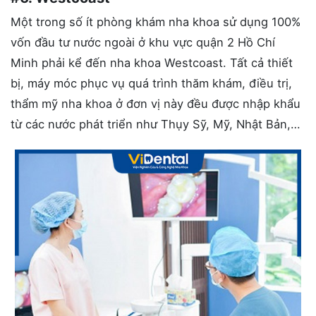
Một trong số ít phòng khám nha khoa sử dụng 100%
vốn đầu tư nước ngoài ở khu vực quận 2 Hồ Chí
Minh phải kể đến nha khoa Westcoast. Tất cả thiết
bị, máy móc phục vụ quá trình thăm khám, điều trị,
thẩm mỹ nha khoa ở đơn vị này đều được nhập khẩu
từ các nước phát triển như Thụy Sỹ, Mỹ, Nhật Bản,…