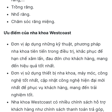
Trồng răng.
Nhổ răng.
Chăm sóc răng miệng.
Ưu điểm của nha khoa Westcoast
Đơn vị áp dụng những kỹ thuật, phương pháp
nha khoa tiên tiến trong điều trị, khắc phục để
hạn chế xâm lấn, đau đớn cho khách hàng, mang
đến hiệu quả tốt nhất.
Đơn vị sử dụng thiết bị nha khoa, máy móc, công
nghệ tốt nhất, cập nhật công nghệ hiện đại mới
nhất để phục vụ khách hàng, mang đến trải
nghiệm tốt.
Nha khoa Westcoast có nhiều chính sách hỗ trợ
khách hàng như chính sách thanh toán trả góp,