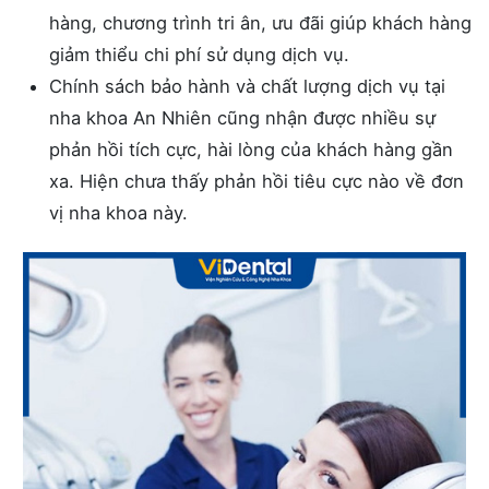
hàng, chương trình tri ân, ưu đãi giúp khách hàng
giảm thiểu chi phí sử dụng dịch vụ.
Chính sách bảo hành và chất lượng dịch vụ tại
nha khoa An Nhiên cũng nhận được nhiều sự
phản hồi tích cực, hài lòng của khách hàng gần
xa. Hiện chưa thấy phản hồi tiêu cực nào về đơn
vị nha khoa này.