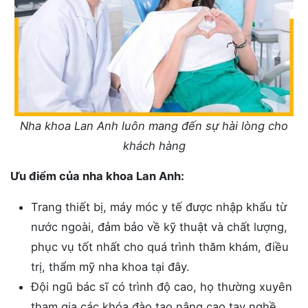
Nha khoa Lan Anh luôn mang đến sự hài lòng cho
khách hàng
Ưu điểm của nha khoa Lan Anh:
Trang thiết bị, máy móc y tế được nhập khẩu từ
nước ngoài, đảm bảo về kỹ thuật và chất lượng,
phục vụ tốt nhất cho quá trình thăm khám, điều
trị, thẩm mỹ nha khoa tại đây.
Đội ngũ bác sĩ có trình độ cao, họ thường xuyên
tham gia các khóa đào tạo nâng cao tay nghề,