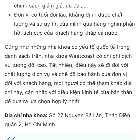
chính sách giảm giá, ưu đãi,….
Đơn vị có tuổi đời lâu, khẳng định được chất
lượng và sự uy tín của mình qua hàng nghìn phản
hồi tích cực của khách hàng khắp cả nước.
Cũng như những nha khoa có yếu tố quốc tế trong
danh sách trên, nha khoa Westcoast có chi phí dịch
vụ tương đối cao. Tất nhiên, điều này sẽ đi đôi với
chất lượng dịch vụ và chế độ bảo hành của đơn vị
đối với khách hàng, mọi người có thể tham khảo địa
chỉ này, cân nhắc với điều kiện kinh tế của bản thân
để đưa ra lựa chọn hợp lý nhất.
Địa chỉ nha khoa
: Số 27 Nguyễn Bá Lân, Thảo Điền,
quận 2, Hồ Chí Minh.