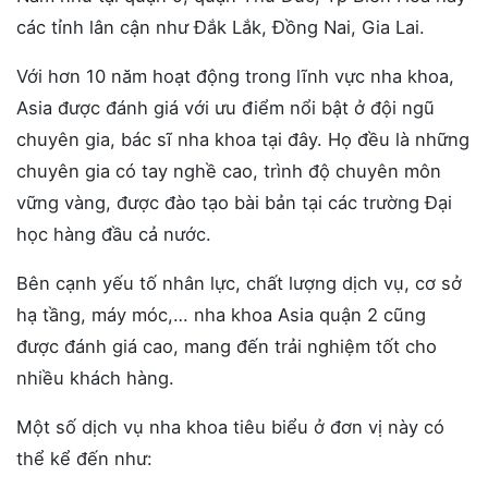
các tỉnh lân cận như Đắk Lắk, Đồng Nai, Gia Lai.
Với hơn 10 năm hoạt động trong lĩnh vực nha khoa,
Asia được đánh giá với ưu điểm nổi bật ở đội ngũ
chuyên gia, bác sĩ nha khoa tại đây. Họ đều là những
chuyên gia có tay nghề cao, trình độ chuyên môn
vững vàng, được đào tạo bài bản tại các trường Đại
học hàng đầu cả nước.
Bên cạnh yếu tố nhân lực, chất lượng dịch vụ, cơ sở
hạ tầng, máy móc,… nha khoa Asia quận 2 cũng
được đánh giá cao, mang đến trải nghiệm tốt cho
nhiều khách hàng.
Một số dịch vụ nha khoa tiêu biểu ở đơn vị này có
thể kể đến như: