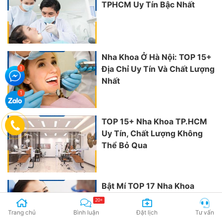
TPHCM Uy Tín Bậc Nhất
Nha Khoa Ở Hà Nội: TOP 15+
Địa Chỉ Uy Tín Và Chất Lượng
Nhất
TOP 15+ Nha Khoa TP.HCM
Uy Tín, Chất Lượng Không
Thể Bỏ Qua
Bật Mí TOP 17 Nha Khoa
Quận Ba Đình Hà Nội Có Chất
20+
Lượng Hàng Đầu
Trang chủ
Bình luận
Đặt lịch
Tư vấn