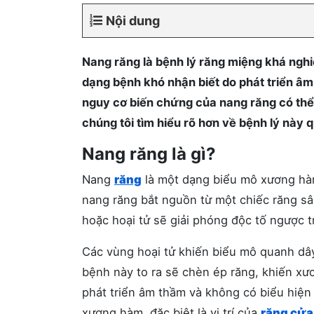
Nội dung
Nang răng là bệnh lý răng miệng khá nghi
dạng bệnh khó nhận biết do phát triển âm
nguy cơ biến chứng của nang răng có th
chúng tôi tìm hiểu rõ hơn về bệnh lý này q
Nang răng là gì?
Nang
răng
là một dạng biểu mô xương hàm
nang răng bắt nguồn từ một chiếc răng sâ
hoặc hoại tử sẽ giải phóng độc tố ngược tr
Các vùng hoại tử khiến biểu mô quanh dây
bệnh này to ra sẽ chèn ép răng, khiến x
phát triển âm thầm và không có biểu hiện
xương hàm, đặc biệt là vị trí của
răng cửa