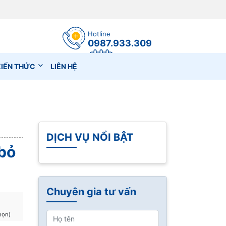
Hotline
0987.933.309
Đặt lịch hẹn
KIẾN THỨC
LIÊN HỆ
DỊCH VỤ NỔI BẬT
bỏ
Chuyên gia tư vấn
họn)