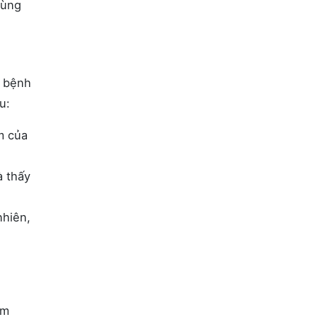
vùng
i bệnh
au:
m của
à thấy
nhiên,
ám