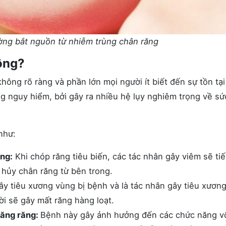
ờng bắt nguồn từ nhiễm trùng chân răng
ông?
ông rõ ràng và phần lớn mọi người ít biết đến sự tồn tại
ệng nguy hiểm, bởi gây ra nhiều hệ lụy nghiêm trọng về sứ
như:
ng:
Khi chóp răng tiêu biến, các tác nhân gây viêm sẽ ti
 hủy chân răng từ bên trong.
y tiêu xương vùng bị bệnh và là tác nhân gây tiêu xương
hời sẽ gây mất răng hàng loạt.
năng răng:
Bệnh này gây ảnh hưởng đến các chức năng v