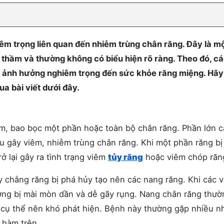
êm trọng liên quan đến nhiễm trùng chân răng. Đây là m
 thầm và thường không có biểu hiện rõ ràng. Theo đó, c
ể ảnh hưởng nghiêm trọng đến sức khỏe răng miệng. Hã
ua bài viết dưới đây.
, bao bọc một phần hoặc toàn bộ chân răng. Phần lớn c
u gây viêm, nhiễm trùng chân răng. Khi một phần răng bị
ở lại gây ra tình trạng viêm
tủy răng
hoặc viêm chóp răn
 chằng răng bị phá hủy tạo nên các nang răng. Khi các 
ương bị mài mòn dần và dễ gãy rụng. Nang chân răng thườ
 cụ thể nên khó phát hiện. Bệnh này thường gặp nhiều n
hàm trên.