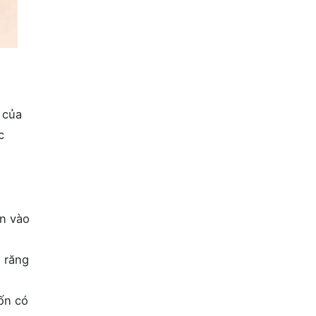
 của
c
ến vào
 răng
ốn có