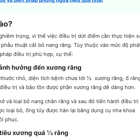
ại bỏ và biện pháp phòng ngừa hiệu quả nhất
nào?
hiêm trọng, vì thế việc điều trị dứt điểm cần thực hiện 
 phẫu thuật cắt bỏ nang răng. Tùy thuộc vào mức độ phát
háp điều trị phù hợp, cụ thể:
 ảnh hưởng đến xương răng
thước nhỏ, diện tích bệnh chưa tới ⅓ xương răng, ổ răn
 điều trị và bảo tồn được phần xương răng dễ dàng hơn.
hở và loại bỏ nang chân răng và sau đó tiến hành điều trị
ược loại bỏ, ống tủy được hàn lại bằng dụng cụ nha khoa
ồi phục.
 tiêu xương quá ⅓ răng