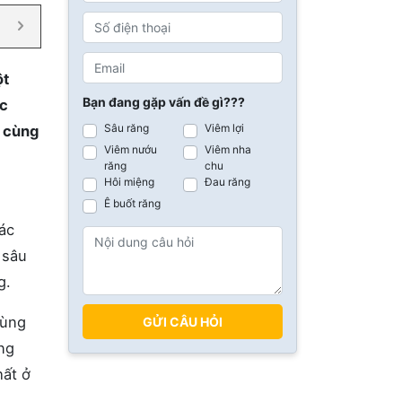
ột
Bạn đang gặp vấn đề gì???
ác
Sâu răng
Viêm lợi
y cùng
Viêm nướu
Viêm nha
răng
chu
Hôi miệng
Đau răng
Ê buốt răng
ác
 sâu
g.
vùng
GỬI CÂU HỎI
ng
hất ở