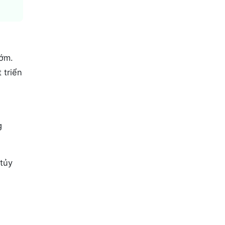
sớm.
 triển
g
 tủy