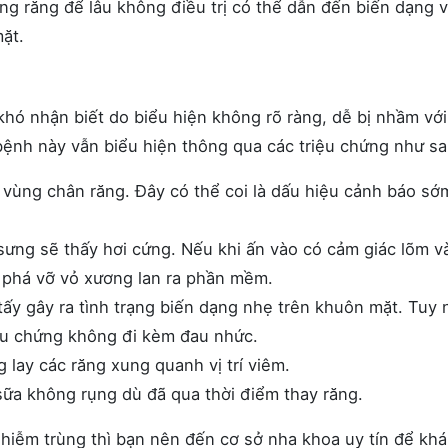
ng răng để lâu không điều trị có thể dẫn đến biến dạng 
mặt.
khó nhận biết do biểu hiện không rõ ràng, dễ bị nhầm vớ
 bệnh này vẫn biểu hiện thông qua các triệu chứng như s
 vùng chân răng. Đây có thể coi là dấu hiệu cảnh báo sớ
sưng sẽ thấy hơi cứng. Nếu khi ấn vào có cảm giác lõm v
, phá vỡ vỏ xương lan ra phần mềm.
ấy gây ra tình trạng biến dạng nhẹ trên khuôn mặt. Tuy 
iệu chứng không đi kèm đau nhức.
 lay các răng xung quanh vị trí viêm.
sữa không rụng dù đã qua thời điểm thay răng.
nhiễm trùng thì bạn nên đến cơ sở nha khoa uy tín để kh