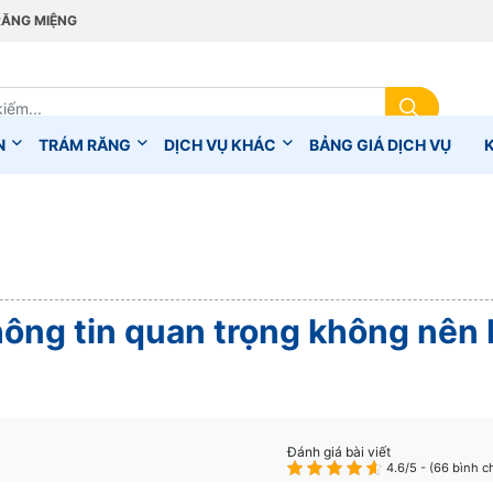
RĂNG MIỆNG
N
TRÁM RĂNG
DỊCH VỤ KHÁC
BẢNG GIÁ DỊCH VỤ
ông tin quan trọng không nên 
Đánh giá bài viết
4.6/5 - (66 bình c