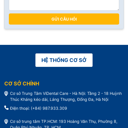
GỬI CÂU HỎI
HỆ THỐNG CƠ SỞ
CƠ SỞ CHÍNH
Cơ sở Trung Tâm ViDental Care - Hà Nội: Tầng 2 - 18 Huỳnh
Thúc Kháng kéo dài, Láng Thượng, Đống Đa, Hà Nội
Điện thoại: (+84) 987.933.309
Cơ sở trung tâm TP.HCM: 193 Hoàng Văn Thụ, Phường 8,
Quận Phú Nhuận, TP. HCM