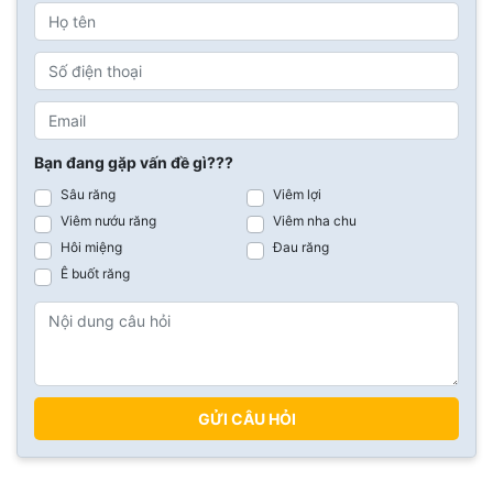
Bạn đang gặp vấn đề gì???
Sâu răng
Viêm lợi
Viêm nướu răng
Viêm nha chu
Hôi miệng
Đau răng
Ê buốt răng
GỬI CÂU HỎI