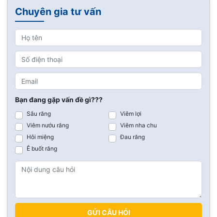
Chuyên gia tư vấn
Bạn đang gặp vấn đề gì???
Sâu răng
Viêm lợi
Viêm nướu răng
Viêm nha chu
Hôi miệng
Đau răng
Ê buốt răng
GỬI CÂU HỎI