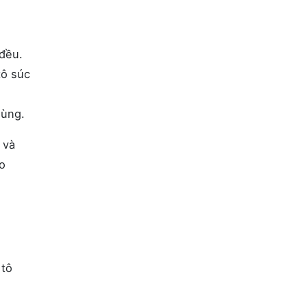
đều.
tô súc
dùng.
 và
o
 tô