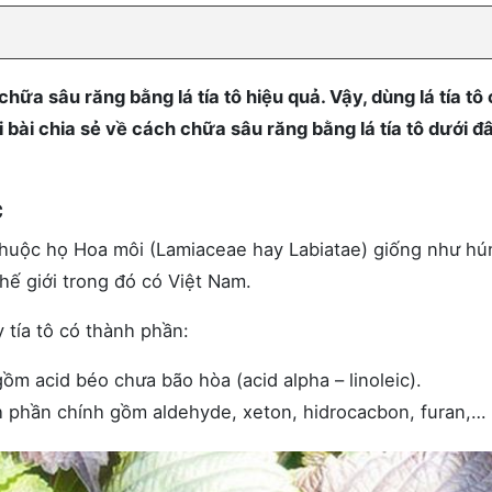
hữa sâu răng bằng lá tía tô hiệu quả. Vậy, dùng lá tía tô
bài chia sẻ về cách chữa sâu răng bằng lá tía tô dưới đ
c
, thuộc họ Hoa môi (Lamiaceae hay Labiatae) giống như hú
hế giới trong đó có Việt Nam.
 tía tô có thành phần:
 acid béo chưa bão hòa (acid alpha – linoleic).
h phần chính gồm aldehyde, xeton, hidrocacbon, furan,…