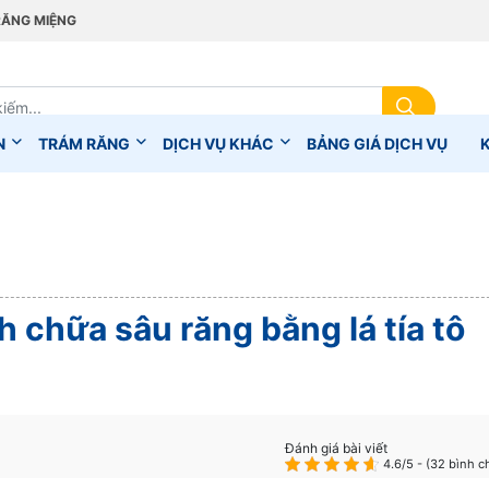
RĂNG MIỆNG
N
TRÁM RĂNG
DỊCH VỤ KHÁC
BẢNG GIÁ DỊCH VỤ
 chữa sâu răng bằng lá tía tô
Đánh giá bài viết
4.6/5 - (32 bình c