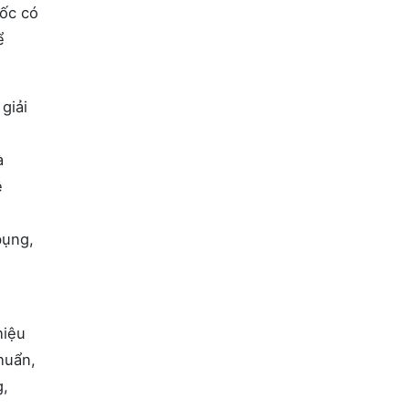
uốc có
ể
giải
à
ê
bụng,
hiệu
khuẩn,
g,