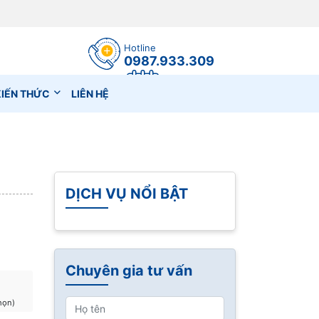
Hotline
0987.933.309
Đặt lịch hẹn
KIẾN THỨC
LIÊN HỆ
DỊCH VỤ NỔI BẬT
Chuyên gia tư vấn
họn)