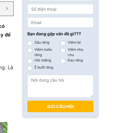
 có
Bạn đang gặp vấn đề gì???
ây để
Sâu răng
Viêm lợi
Viêm nướu
Viêm nha
răng
chu
Hôi miệng
Đau răng
ng. Là
Ê buốt răng
GỬI CÂU HỎI