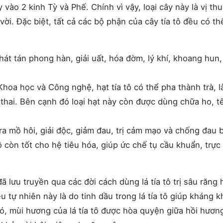
y vào 2 kinh Tỳ và Phế. Chính vì vậy, loại cây này là vị th
i. Đặc biệt, tất cả các bộ phận của cây tía tô đều có th
át tán phong hàn, giải uất, hóa đờm, lý khí, khoang hun, 
oa học và Công nghệ, hạt tía tô có thể pha thành trà, l
 thai. Bên cạnh đó loại hạt này còn được dùng chữa ho, t
 mồ hôi, giải độc, giảm đau, trị cảm mạo và chống đau 
ô còn tốt cho hệ tiêu hóa, giúp ức chế tụ cầu khuẩn, trực
đã lưu truyền qua các đời cách dùng lá tía tô trị sâu răng 
u tự nhiên này là do tinh dầu trong lá tía tô giúp kháng 
ó, mùi hương của lá tía tô được hòa quyện giữa hồi hươn