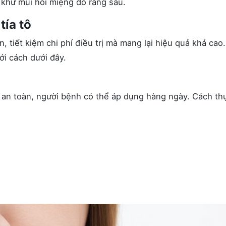
 khử mùi hôi miệng do răng sâu.
tía tô
ản, tiết kiệm chi phí điều trị mà mang lại hiệu quả khá cao.
ới cách dưới đây.
 an toàn, người bệnh có thể áp dụng hàng ngày. Cách th