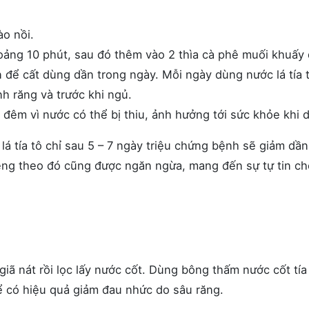
ào nồi.
ảng 10 phút, sau đó thêm vào 2 thìa cà phê muối khuấy 
ớn để cất dùng dần trong ngày. Mỗi ngày dùng nước lá tía 
nh răng và trước khi ngủ.
 đêm vì nước có thể bị thiu, ảnh hưởng tới sức khỏe khi 
lá tía tô chỉ sau 5 – 7 ngày triệu chứng bệnh sẽ giảm dần
ệng theo đó cũng được ngăn ngừa, mang đến sự tự tin ch
giã nát rồi lọc lấy nước cốt. Dùng bông thấm nước cốt tía
để có hiệu quả giảm đau nhức do sâu răng.