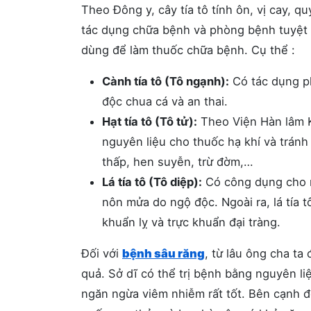
Theo Đông y, cây tía tô tính ôn, vị cay, qu
tác dụng chữa bệnh và phòng bệnh tuyệt vờ
dùng để làm thuốc chữa bệnh. Cụ thể :
Cành tía tô (Tô ngạnh):
Có tác dụng ph
độc chua cá và an thai.
Hạt tía tô (Tô tử):
Theo Viện Hàn lâm Kh
nguyên liệu cho thuốc hạ khí và tránh
thấp, hen suyễn, trừ đờm,…
Lá tía tô (Tô diệp):
Có công dụng cho ra
nôn mửa do ngộ độc. Ngoài ra, lá tía t
khuẩn lỵ và trực khuẩn đại tràng.
Đối với
bệnh sâu răng
, từ lâu ông cha ta 
quả. Sở dĩ có thể trị bệnh bằng nguyên liệ
ngăn ngừa viêm nhiễm rất tốt. Bên cạnh đ