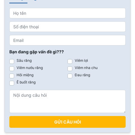
Bạn đang gặp vấn đề gì???
Sâu răng
Viêm lợi
Viêm nướu răng
Viêm nha chu
Hôi miệng
Đau răng
Ê buốt răng
GỬI CÂU HỎI