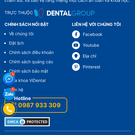
chăm sóc và bảo vệ răng miệng một cách an toàn và khoa học.
TRỰC THUỘC
CHÍNH SÁCH NỔI BẬT
LIÊN HỆ VỚI CHÚNG TÔI
Về chúng tôi
Facebook
Đặt lịch
Youtube
Chính sách điều khoản
Địa chỉ
Chính sách quảng cáo
Pinterest
Chính sách bảo mật
Nha khoa ViDental
Liên hệ
0987 933 309